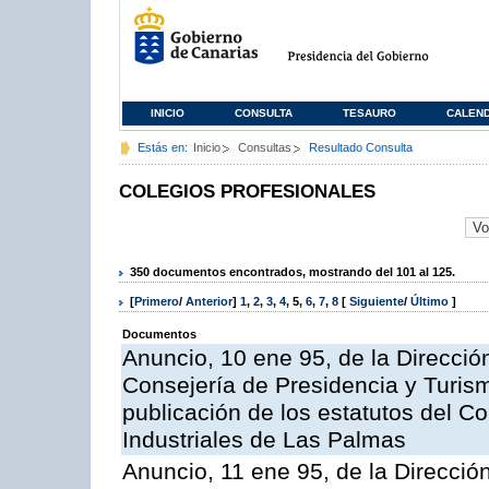
INICIO
CONSULTA
TESAURO
CALEN
Estás en:
Inicio
Consultas
Resultado Consulta
COLEGIOS PROFESIONALES
350 documentos encontrados, mostrando del 101 al 125.
[
Primero
/
Anterior
]
1
,
2
,
3
,
4
,
5
,
6
,
7
,
8
[
Siguiente
/
Último
]
Documentos
Anuncio, 10 ene 95, de la Dirección
Consejería de Presidencia y Turism
publicación de los estatutos del Co
Industriales de Las Palmas
Anuncio, 11 ene 95, de la Dirección