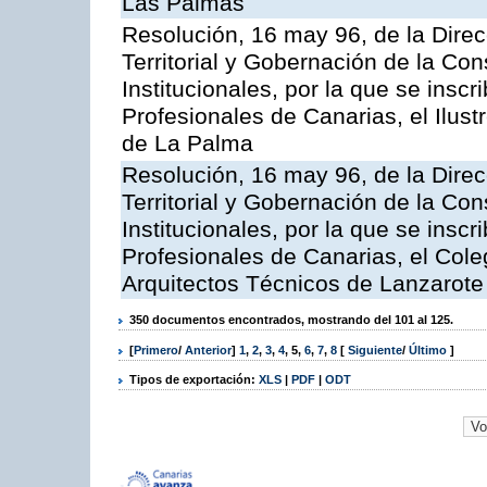
Las Palmas
Resolución, 16 may 96, de la Dire
Territorial y Gobernación de la Co
Institucionales, por la que se inscr
Profesionales de Canarias, el Ilus
de La Palma
Resolución, 16 may 96, de la Dire
Territorial y Gobernación de la Co
Institucionales, por la que se inscr
Profesionales de Canarias, el Cole
Arquitectos Técnicos de Lanzarote
350 documentos encontrados, mostrando del 101 al 125.
[
Primero
/
Anterior
]
1
,
2
,
3
,
4
,
5
,
6
,
7
,
8
[
Siguiente
/
Último
]
Tipos de exportación:
XLS
|
PDF
|
ODT