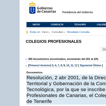
INICIO
CONSULTA
TESAURO
CALEN
Estás en:
Inicio
Consultas
Resultado Consulta
COLEGIOS PROFESIONALES
350 documentos encontrados, mostrando del 201 al 225.
[
Primero
/
Anterior
]
5
,
6
,
7
,
8
,
9
,
10
,
11
,
12
[
Siguiente
/
Último
]
Documentos
Resolución, 2 abr 2001, de la Dire
Territorial y Gobernación de la Co
Tecnológica, por la que se inscribe
Profesionales de Canarias, el Cole
de Tenerife