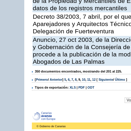
de la Propiedad y Mercantiles de 
datos de los registros mercantiles
Decreto 38/2003, 7 abril, por el qu
Aparejadores y Arquitectos Técnic
Delegación de Fuerteventura
Anuncio, 27 oct 2003, de la Direcci
y Gobernación de la Consejería de 
procede a la publicación de la modi
Abogados de Las Palmas
350 documentos encontrados, mostrando del 201 al 225.
[
Primero
/
Anterior
]
5
,
6
,
7
,
8
,
9
,
10
,
11
,
12
[
Siguiente
/
Último
]
Tipos de exportación:
XLS
|
PDF
|
ODT
© Gobierno de Canarias