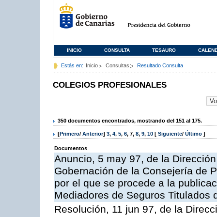
INICIO
CONSULTA
TESAURO
CALEN
Estás en:
Inicio
Consultas
Resultado Consulta
COLEGIOS PROFESIONALES
350 documentos encontrados, mostrando del 151 al 175.
[
Primero
/
Anterior
]
3
,
4
,
5
,
6
,
7
,
8
,
9
,
10
[
Siguiente
/
Último
]
Documentos
Anuncio, 5 may 97, de la Dirección 
Gobernación de la Consejería de Pr
por el que se procede a la publicac
Mediadores de Seguros Titulados d
Resolución, 11 jun 97, de la Direc