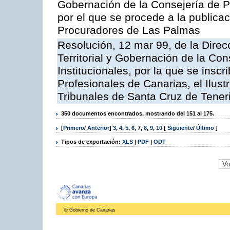
Gobernación de la Consejería de Pr
por el que se procede a la publicac
Procuradores de Las Palmas
Resolución, 12 mar 99, de la Direc
Territorial y Gobernación de la Co
Institucionales, por la que se inscr
Profesionales de Canarias, el Ilus
Tribunales de Santa Cruz de Tener
350 documentos encontrados, mostrando del 151 al 175.
[
Primero
/
Anterior
]
3
,
4
,
5
,
6
,
7
,
8
,
9
,
10
[
Siguiente
/
Último
]
Tipos de exportación:
XLS
|
PDF
|
ODT
© Gobierno de Canarias