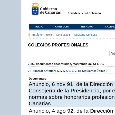
INICIO
CONSULTA
TESAURO
CALEN
Estás en:
Inicio
Consultas
Resultado Consulta
COLEGIOS PROFESIONALES
350 documentos encontrados, mostrando del 51 al 75.
[
Primero
/
Anterior
]
1
,
2
,
3
,
4
,
5
,
6
,
7
,
8
[
Siguiente
/
Último
]
Documentos
Anuncio, 6 nov 91, de la Dirección 
Consejería de la Presidencia, por 
normas sobre honorarios profesion
Canarias
Anuncio, 4 ago 92, de la Dirección 