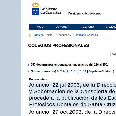
INICIO
CONSULTA
TESAURO
CALEN
Estás en:
Inicio
Consultas
Resultado Consulta
COLEGIOS PROFESIONALES
350 documentos encontrados, mostrando del 226 al 250.
[
Primero
/
Anterior
]
6
,
7
,
8
,
9
,
10
,
11
,
12
,
13
[
Siguiente
/
Último
]
Documentos
Anuncio, 22 jul 2003, de la Direcci
y Gobernación de la Consejería de 
procede a la publicación de los Est
Protesicos Dentales de Santa Cruz
Anuncio, 27 oct 2003, de la Direcci