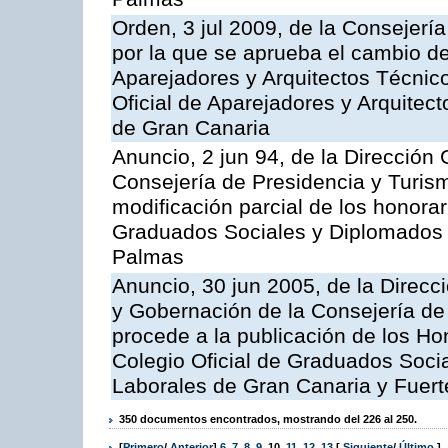
Orden, 3 jul 2009, de la Consejería
por la que se aprueba el cambio de
Aparejadores y Arquitectos Técnico
Oficial de Aparejadores y Arquitec
de Gran Canaria
Anuncio, 2 jun 94, de la Dirección G
Consejería de Presidencia y Turism
modificación parcial de los honorar
Graduados Sociales y Diplomados 
Palmas
Anuncio, 30 jun 2005, de la Direcci
y Gobernación de la Consejería de 
procede a la publicación de los Ho
Colegio Oficial de Graduados Soci
Laborales de Gran Canaria y Fuert
350 documentos encontrados, mostrando del 226 al 250.
[
Primero
/
Anterior
]
6
,
7
,
8
,
9
,
10
,
11
,
12
,
13
[
Siguiente
/
Último
]