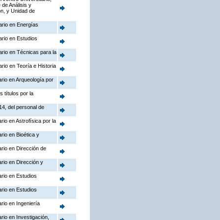
 de Análisis y
ón, y Unidad de
ario en Energías
ario en Estudios
ario en Técnicas para la
rio en Teoría e Historia
ario en Arqueología por
títulos por la
14, del personal de
io en Astrofísica por la
rio en Bioética y
ario en Dirección de
ario en Dirección y
ario en Estudios
ario en Estudios
rio en Ingeniería
rio en Investigación,