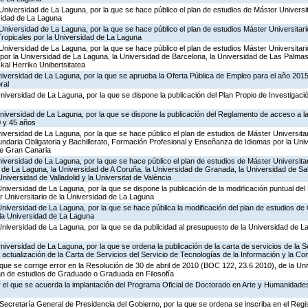
Universidad de La Laguna, por la que se hace público el plan de estudios de Máster Universit
rsidad de La Laguna
Universidad de La Laguna, por la que se hace público el plan de estudios Máster Universitari
ropicales por la Universidad de La Laguna
Universidad de La Laguna, por la que se hace público el plan de estudios Máster Universitar
 por la Universidad de La Laguna, la Universidad de Barcelona, la Universidad de Las Palma
al Herriko Unibertsitatea
niversidad de La Laguna, por la que se aprueba la Oferta Pública de Empleo para el año 2015
ral
niversidad de La Laguna, por la que se dispone la publicación del Plan Propio de Investigaci
niversidad de La Laguna, por la que se dispone la publicación del Reglamento de acceso a l
 y 45 años
niversidad de La Laguna, por la que se hace público el plan de estudios de Máster Universita
daria Obligatoria y Bachillerato, Formación Profesional y Enseñanza de Idiomas por la Uni
de Gran Canaria
niversidad de La Laguna, por la que se hace público el plan de estudios de Máster Universitar
d de La Laguna, la Universidad de A Coruña, la Universidad de Granada, la Universidad de S
iversidad de Valladolid y la Universitat de València
Universidad de La Laguna, por la que se dispone la publicación de la modificación puntual de
 Universitario de la Universidad de La Laguna
Universidad de La Laguna, por la que se hace pública la modificación del plan de estudios 
 la Universidad de La Laguna
Universidad de La Laguna, por la que se da publicidad al presupuesto de la Universidad de L
niversidad de La Laguna, por la que se ordena la publicación de la carta de servicios de la 
 actualización de la Carta de Servicios del Servicio de Tecnologías de la Información y la C
 que se corrige error en la Resolución de 30 de abril de 2010 (BOC 122, 23.6.2010), de la U
lan de estudios de Graduado o Graduada en Filosofía
 el que se acuerda la implantación del Programa Oficial de Doctorado en Arte y Humanidades
Secretaría General de Presidencia del Gobierno, por la que se ordena se inscriba en el Regi