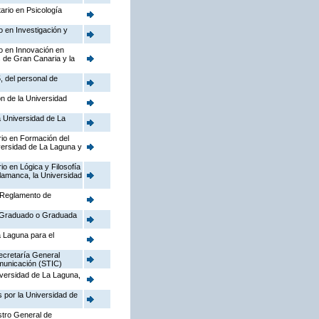
ario en Psicología
o en Investigación y
io en Innovación en
s de Gran Canaria y la
, del personal de
ón de la Universidad
a Universidad de La
rio en Formación del
versidad de La Laguna y
io en Lógica y Filosofía
alamanca, la Universidad
l Reglamento de
de Graduado o Graduada
a Laguna para el
Secretaría General
omunicación (STIC)
niversidad de La Laguna,
 por la Universidad de
stro General de