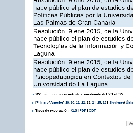
Resolución, 9 ene 2015, de la Univ
hace público el plan de estudios d
Políticas Públicas por la Universi
Las Palmas de Gran Canaria
Resolución, 9 ene 2015, de la Univ
hace público el plan de estudios d
Tecnologías de la Información y C
Laguna
Resolución, 9 ene 2015, de la Univ
hace público el plan de estudios de
Psicopedagógica en Contextos de 
Universidad de La Laguna
727 documentos encontrados, mostrando del 551 al 575.
[
Primero
/
Anterior
]
19
,
20
,
21
,
22
,
23
,
24
,
25
,
26
[
Siguiente
/
Últ
Tipos de exportación:
XLS
|
PDF
|
ODT