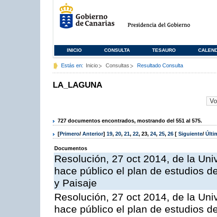
INICIO
CONSULTA
TESAURO
CALEN
Estás en:
Inicio
Consultas
Resultado Consulta
LA_LAGUNA
727 documentos encontrados, mostrando del 551 al 575.
[
Primero
/
Anterior
]
19
,
20
,
21
,
22
,
23
,
24
,
25
,
26
[
Siguiente
/
Últ
Documentos
Resolución, 27 oct 2014, de la Uni
hace público el plan de estudios de 
y Paisaje
Resolución, 27 oct 2014, de la Uni
hace público el plan de estudios d