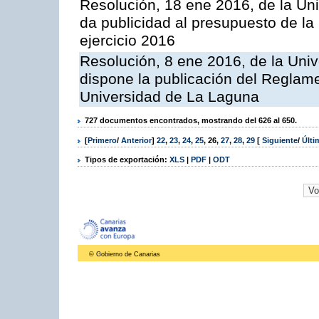
Resolución, 18 ene 2016, de la Un
da publicidad al presupuesto de la
ejercicio 2016
Resolución, 8 ene 2016, de la Univ
dispone la publicación del Reglame
Universidad de La Laguna
727 documentos encontrados, mostrando del 626 al 650.
[
Primero
/
Anterior
]
22
,
23
,
24
,
25
,
26
,
27
,
28
,
29
[
Siguiente
/
Últ
Tipos de exportación:
XLS
|
PDF
|
ODT
© Gobierno de Canarias