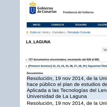
INICIO
CONSULTA
TESAURO
CALEN
Estás en:
Inicio
Consultas
Resultado Consulta
LA_LAGUNA
727 documentos encontrados, mostrando del 626 al 650.
[
Primero
/
Anterior
]
22
,
23
,
24
,
25
,
26
,
27
,
28
,
29
[
Siguiente
/
Últ
Documentos
Resolución, 19 nov 2014, de la Un
hace público el plan de estudios de
Aplicada a las Tecnologías del Len
Universidad de La Laguna
Resolución, 19 nov 2014, de la Un