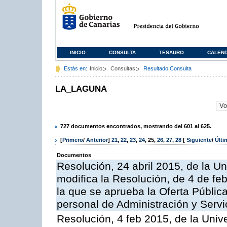
INICIO
CONSULTA
TESAURO
CALEN
Estás en:
Inicio
Consultas
Resultado Consulta
LA_LAGUNA
727 documentos encontrados, mostrando del 601 al 625.
[
Primero
/
Anterior
]
21
,
22
,
23
,
24
,
25
,
26
,
27
,
28
[
Siguiente
/
Últ
Documentos
Resolución, 24 abril 2015, de la U
modifica la Resolución, de 4 de fe
la que se aprueba la Oferta Públic
personal de Administración y Servi
Resolución, 4 feb 2015, de la Univ