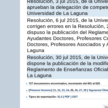
Resolución, 3 jul 2015, de la Univ
aprueban la delegación de compete
Universidad de La Laguna
Resolución, 6 jul 2015, de la Univ
corrigen errores en la Resolución
dispuso la publicación del Reglam
Ayudantes Doctores, Profesores C
Doctores, Profesores Asociados y 
Laguna
Resolución, 30 jul 2015, de la Uni
dispone la publicación de la modific
Reglamento de Enseñanzas Oficial
La Laguna
727 documentos encontrados, mostrando del 601 al 625.
[
Primero
/
Anterior
]
21
,
22
,
23
,
24
,
25
,
26
,
27
,
28
[
Siguiente
/
Últ
Tipos de exportación:
XLS
|
PDF
|
ODT