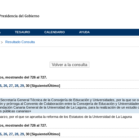
A
TESAURO
CALENDARIO
AYUDA
s
Resultado Consulta
, mostrando del 726 al 727.
5
,
26
,
27
,
28
,
29
,
30
[Siguiente/Último]
 Secretaría General Técnica de la Consejería de Educación y Universidades, por la que se o
ión y prórroga al Convenio de Colaboración entre la Consejería de Educación y Universidades
ndación Canaria General de la Universidad de La Laguna, para la realización de un estudi
es públicas canarias»
o, por el que se aprueba la reforma de los Estatutos de la Universidad de La Laguna
, mostrando del 726 al 727.
5
,
26
,
27
,
28
,
29
,
30
[Siguiente/Último]