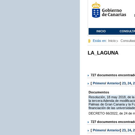
INICIO
CONSULT
Estás en:
Inicio
Consulta
LA_LAGUNA
727 documentos encontrados
[
Primero
/
Anterior
]
23
,
24
,
2
Documentos
Resolución, 18 may 2018, de la
la tercera Adenda de modificac
Palmas de Gran Canaria y la Fu
financiación de las universidad
DECRETO 66/2022, de 24 de marz
727 documentos encontrados
[
Primero
/
Anterior
]
23
,
24
,
2