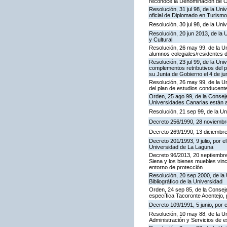
reconoce la Denominación de O
Resolución, 31 jul 98, de la Uni
oficial de Diplomado en Turismo
Resolución, 30 jul 98, de la Uni
Resolución, 20 jun 2013, de la 
y Cultural
Resolución, 26 may 99, de la Un
alumnos colegiales/residentes 
Resolución, 23 jul 99, de la Un
complementos retributivos del p
su Junta de Gobierno el 4 de jun
Resolución, 26 may 99, de la U
del plan de estudios conducente 
Orden, 25 ago 99, de la Conseje
Universidades Canarias están a
Resolución, 21 sep 99, de la Un
Decreto 256/1990, 28 noviembre,
Decreto 269/1990, 13 diciembre,
Decreto 201/1993, 9 julio, por e
Universidad de La Laguna
Decreto 96/2013, 20 septiembre
Siena y los bienes muebles vinc
entorno de protección
Resolución, 20 sep 2000, de la 
Bibliográfico de la Universidad
Orden, 24 sep 85, de la Conseje
específica Tacoronte Acentejo, 
Decreto 109/1991, 5 junio, por 
Resolución, 10 may 88, de la Un
Administración y Servicios de e