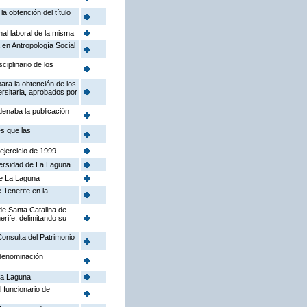
a obtención del título
nal laboral de la misma
 en Antropología Social
iplinario de los
para la obtención de los
rsitaria, aprobados por
denaba la publicación
es que las
ejercicio de 1999
versidad de La Laguna
de La Laguna
 Tenerife en la
de Santa Catalina de
rife, delimitando su
Consulta del Patrimonio
 denominación
 La Laguna
 funcionario de