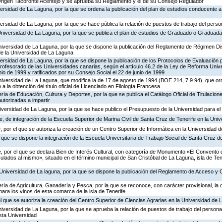
rigen Tacoronte Acentejo y se aprueba su Reglamento y el de su Consejo Regulador
versidad de La Laguna, por la que se ordena la publicación del plan de estudios conducente a l
versidad de La Laguna, por la que se hace pública la relación de puestos de trabajo del perso
Universidad de La Laguna, por la que se publica el plan de estudios de Graduado o Graduada
iversidad de La Laguna, por la que se dispone la publicación del Reglamento de Régimen Disc
de la Universidad de La Laguna
iversidad de La Laguna, por la que se dispone la publicación de los Protocolos de Evaluación 
rofesorado de las Universidades canarias, según el artículo 46.2 de la Ley de Reforma Unive
io de 1999 y ratificados por su Consejo Social el 22 de junio de 1999
niversidad de La Laguna, que modifica la de 17 de agosto de 1994 (BOE 214, 7.9.94), que or
a la obtención del título oficial de Licenciado en Filología Francesa
ría de Educación, Cultura y Deportes, por la que se publica el Catálogo Oficial de Titulacion
utorizadas a impartir
iversidad de La Laguna, por la que se hace publico el Presupuesto de la Universidad para el 
 de integración de la Escuela Superior de Marina Civil de Santa Cruz de Tenerife en la Uni
 por el que se autoriza la creación de un Centro Superior de Informática en la Universidad 
l que se dispone la integración de la Escuela Universitaria de Trabajo Social de Santa Cruz de
, por el que se declara Bien de Interés Cultural, con categoría de Monumento «El Convento 
ulados al mismo», situado en el término municipal de San Cristóbal de La Laguna, isla de Tene
Universidad de La laguna, por la que se dispone la publicación del Reglamento de Acceso y 
ría de Agricultura, Ganadería y Pesca, por la que se reconoce, con carácter provisional, la
para los vinos de esta comarca de la isla de Tenerife
el que se autoriza la creación del Centro Superior de Ciencias Agrarias en la Universidad de
iversidad de La Laguna, por la que se aprueba la relación de puestos de trabajo del personal
sta Universidad