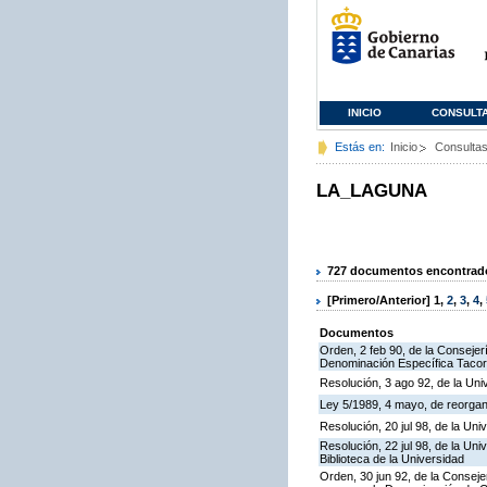
INICIO
CONSULT
Estás en:
Inicio
Consulta
LA_LAGUNA
727 documentos encontrados
[Primero/Anterior]
1
,
2
,
3
,
4
,
Documentos
Orden, 2 feb 90, de la Consejer
Denominación Específica Tacor
Resolución, 3 ago 92, de la Uni
Ley 5/1989, 4 mayo, de reorgan
Resolución, 20 jul 98, de la Un
Resolución, 22 jul 98, de la Un
Biblioteca de la Universidad
Orden, 30 jun 92, de la Conseje