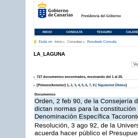
INICIO
CONSULTA
TESAURO
CALEN
Estás en:
Inicio
Consultas
Resultado Consulta
LA_LAGUNA
727 documentos encontrados, mostrando del 1 al 25.
[Primero/Anterior]
1
,
2
,
3
,
4
,
5
,
6
,
7
,
8
[
Siguiente
/
Último
]
Documentos
Orden, 2 feb 90, de la Consejería d
dictan normas para la constitución
Denominación Específica Tacoront
Resolución, 3 ago 92, de la Univer
acuerda hacer público el Presupues