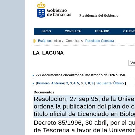
INICIO
CONSULTA
TESAURO
CALEN
Estás en:
Inicio
Consultas
Resultado Consulta
LA_LAGUNA
727 documentos encontrados, mostrando del 126 al 150.
[
Primero
/
Anterior
]
2
,
3
,
4
,
5
,
6
,
7
,
8
,
9
[
Siguiente
/
Último
]
Documentos
Resolución, 27 sep 95, de la Unive
ordena la publicación del plan de 
título oficial de Licenciado en Biolo
Decreto 85/1996, 30 abril, por el q
de Tesoreria a favor de la Univers