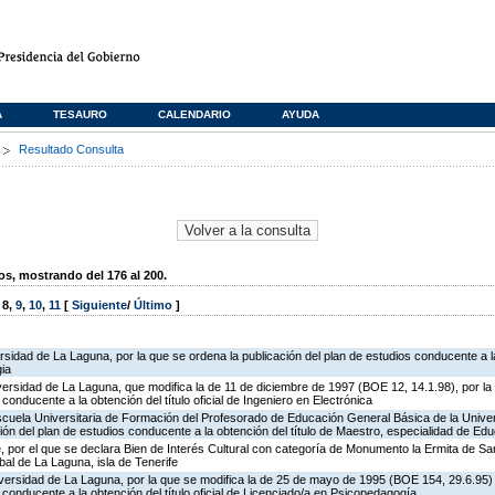
A
TESAURO
CALENDARIO
AYUDA
s
Resultado Consulta
, mostrando del 176 al 200.
,
8
,
9
,
10
,
11
[
Siguiente
/
Último
]
ersidad de La Laguna, por la que se ordena la publicación del plan de estudios conducente a la
gia
versidad de La Laguna, que modifica la de 11 de diciembre de 1997 (BOE 12, 14.1.98), por la
 conducente a la obtención del título oficial de Ingeniero en Electrónica
scuela Universitaria de Formación del Profesorado de Educación General Básica de la Unive
ión del plan de estudios conducente a la obtención del título de Maestro, especialidad de Educ
 por el que se declara Bien de Interés Cultural con categoría de Monumento la Ermita de San
bal de La Laguna, isla de Tenerife
iversidad de La Laguna, por la que se modifica la de 25 de mayo de 1995 (BOE 154, 29.6.95)
 conducente a la obtención del título oficial de Licenciado/a en Psicopedagogía