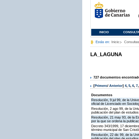
INICIO
CONSULT
Estás en:
Inicio
Consulta
LA_LAGUNA
727 documentos encontrados
[
Primero
/
Anterior
]
4
,
5
,
6
,
7
Documentos
Resolución, 9 jul 99, de la Univ
oficial de Licenciado en Sociolo
Resolución, 2 ago 99, de la Uni
publicación del plan de estudios
Resolución, 21 may 93, de la E
por la que se ordena la publicac
Decreto 343/1999, 17 diciembre,
término municipal de San Cristó
Resolución, 22 dic 99, de la Un
publicación del plan de estudios