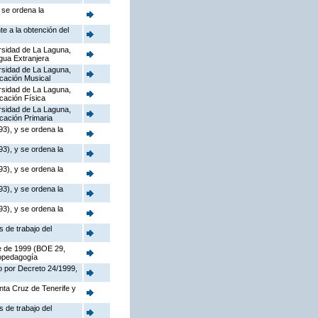
 se ordena la
e a la obtención del
rsidad de La Laguna,
ngua Extranjera
rsidad de La Laguna,
ucación Musical
rsidad de La Laguna,
ucación Física
rsidad de La Laguna,
ucación Primaria
3), y se ordena la
3), y se ordena la
3), y se ordena la
3), y se ordena la
3), y se ordena la
s de trabajo del
re de 1999 (BOE 29,
icopedagogía
o por Decreto 24/1999,
anta Cruz de Tenerife y
s de trabajo del