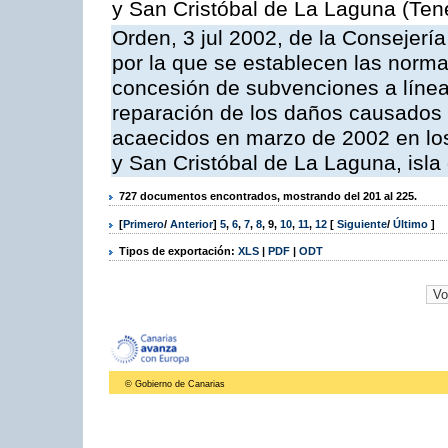
y San Cristóbal de La Laguna (Tene
Orden, 3 jul 2002, de la Consejer
por la que se establecen las norm
concesión de subvenciones a línea
reparación de los daños causados po
acaecidos en marzo de 2002 en los
y San Cristóbal de La Laguna, isla
727 documentos encontrados, mostrando del 201 al 225.
[
Primero
/
Anterior
]
5
,
6
,
7
,
8
,
9
,
10
,
11
,
12
[
Siguiente
/
Último
]
Tipos de exportación:
XLS
|
PDF
|
ODT
© Gobierno de Canarias