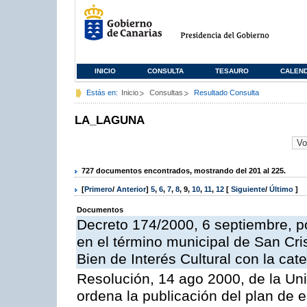
INICIO
CONSULTA
TESAURO
CALEN
Estás en:
Inicio
Consultas
Resultado Consulta
LA_LAGUNA
727 documentos encontrados, mostrando del 201 al 225.
[
Primero
/
Anterior
]
5
,
6
,
7
,
8
,
9
,
10
,
11
,
12
[
Siguiente
/
Último
]
Documentos
Decreto 174/2000, 6 septiembre, po
en el término municipal de San Cris
Bien de Interés Cultural con la c
Resolución, 14 ago 2000, de la Un
ordena la publicación del plan de 