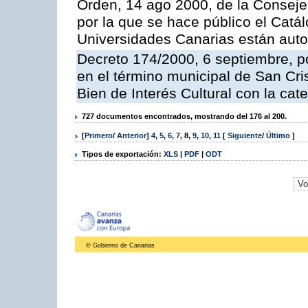
Orden, 14 ago 2000, de la Conseje
por la que se hace público el Catál
Universidades Canarias están autor
Decreto 174/2000, 6 septiembre, po
en el término municipal de San Cris
Bien de Interés Cultural con la c
727 documentos encontrados, mostrando del 176 al 200.
[
Primero
/
Anterior
]
4
,
5
,
6
,
7
,
8
,
9
,
10
,
11
[
Siguiente
/
Último
]
Tipos de exportación:
XLS
|
PDF
|
ODT
© Gobierno de Canarias