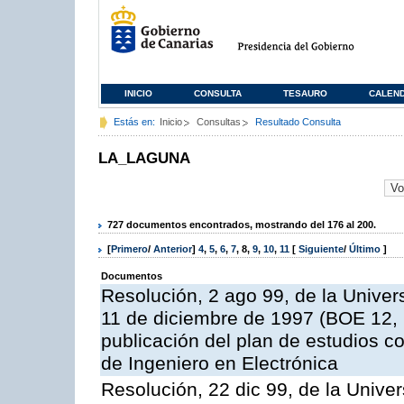
INICIO
CONSULTA
TESAURO
CALEN
Estás en:
Inicio
Consultas
Resultado Consulta
LA_LAGUNA
727 documentos encontrados, mostrando del 176 al 200.
[
Primero
/
Anterior
]
4
,
5
,
6
,
7
,
8
,
9
,
10
,
11
[
Siguiente
/
Último
]
Documentos
Resolución, 2 ago 99, de la Univer
11 de diciembre de 1997 (BOE 12, 1
publicación del plan de estudios con
de Ingeniero en Electrónica
Resolución, 22 dic 99, de la Unive