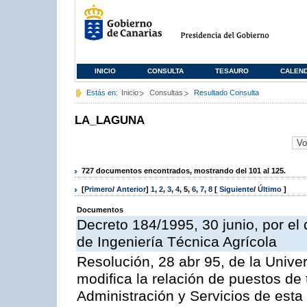
INICIO
CONSULTA
TESAURO
CALEN
Estás en:
Inicio
Consultas
Resultado Consulta
LA_LAGUNA
727 documentos encontrados, mostrando del 101 al 125.
[
Primero
/
Anterior
]
1
,
2
,
3
,
4
,
5
,
6
,
7
,
8
[
Siguiente
/
Último
]
Documentos
Decreto 184/1995, 30 junio, por el
de Ingeniería Técnica Agrícola
Resolución, 28 abr 95, de la Unive
modifica la relación de puestos de 
Administración y Servicios de esta