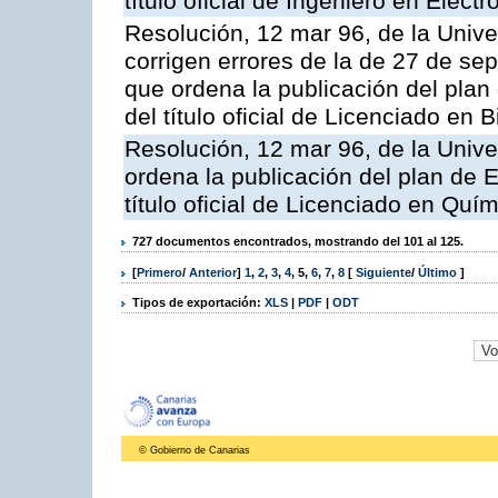
título oficial de Ingeniero en Electr
Resolución, 12 mar 96, de la Unive
corrigen errores de la de 27 de se
que ordena la publicación del plan
del título oficial de Licenciado en B
Resolución, 12 mar 96, de la Unive
ordena la publicación del plan de 
título oficial de Licenciado en Quí
727 documentos encontrados, mostrando del 101 al 125.
[
Primero
/
Anterior
]
1
,
2
,
3
,
4
,
5
,
6
,
7
,
8
[
Siguiente
/
Último
]
Tipos de exportación:
XLS
|
PDF
|
ODT
© Gobierno de Canarias