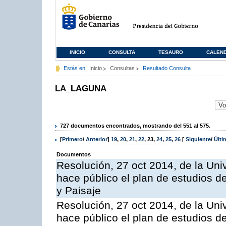
INICIO
CONSULTA
TESAURO
CALEN
Estás en:
Inicio
Consultas
Resultado Consulta
LA_LAGUNA
727 documentos encontrados, mostrando del 551 al 575.
[
Primero
/
Anterior
]
19
,
20
,
21
,
22
,
23
,
24
,
25
,
26
[
Siguiente
/
Últ
Documentos
Resolución, 27 oct 2014, de la Uni
hace público el plan de estudios de 
y Paisaje
Resolución, 27 oct 2014, de la Uni
hace público el plan de estudios d