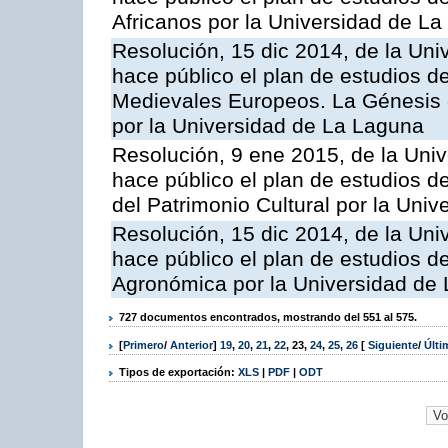
Africanos por la Universidad de L
Resolución, 15 dic 2014, de la Uni
hace público el plan de estudios d
Medievales Europeos. La Génesis d
por la Universidad de La Laguna
Resolución, 9 ene 2015, de la Univ
hace público el plan de estudios d
del Patrimonio Cultural por la Uni
Resolución, 15 dic 2014, de la Uni
hace público el plan de estudios de
Agronómica por la Universidad de
727 documentos encontrados, mostrando del 551 al 575.
[
Primero
/
Anterior
]
19
,
20
,
21
,
22
,
23
,
24
,
25
,
26
[
Siguiente
/
Últ
Tipos de exportación:
XLS
|
PDF
|
ODT