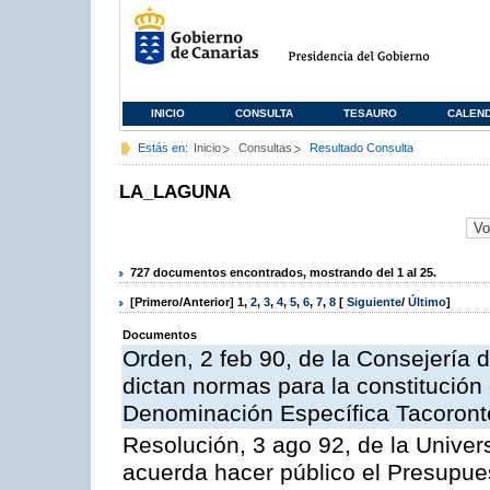
INICIO
CONSULTA
TESAURO
CALEN
Estás en:
Inicio
Consultas
Resultado Consulta
LA_LAGUNA
727 documentos encontrados, mostrando del 1 al 25.
[Primero/Anterior]
1
,
2
,
3
,
4
,
5
,
6
,
7
,
8
[
Siguiente
/
Último
]
Documentos
Orden, 2 feb 90, de la Consejería d
dictan normas para la constitución
Denominación Específica Tacoront
Resolución, 3 ago 92, de la Univer
acuerda hacer público el Presupues