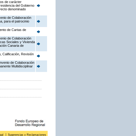
jos de carácter
Presidencia del Gobierno
oyecto denominado
venio de Colaboración
, para el patrocinio
mento de Cartas de
venio de Colaboración
icas Sociales y Vivienda
ación Canaria de
 Calificación, Revisión
onvenio de Colaboración
anente Multidisciplinar
gal
Sugerencias y Reclamaciones