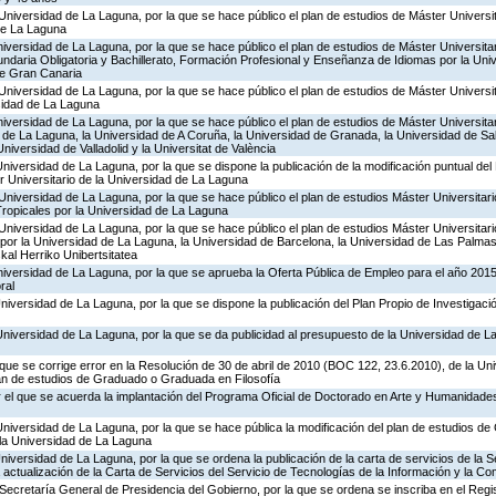
Universidad de La Laguna, por la que se hace público el plan de estudios de Máster Universit
 de La Laguna
niversidad de La Laguna, por la que se hace público el plan de estudios de Máster Universita
daria Obligatoria y Bachillerato, Formación Profesional y Enseñanza de Idiomas por la Uni
de Gran Canaria
Universidad de La Laguna, por la que se hace público el plan de estudios de Máster Universit
rsidad de La Laguna
niversidad de La Laguna, por la que se hace público el plan de estudios de Máster Universitar
d de La Laguna, la Universidad de A Coruña, la Universidad de Granada, la Universidad de S
iversidad de Valladolid y la Universitat de València
Universidad de La Laguna, por la que se dispone la publicación de la modificación puntual de
 Universitario de la Universidad de La Laguna
Universidad de La Laguna, por la que se hace público el plan de estudios Máster Universitari
ropicales por la Universidad de La Laguna
Universidad de La Laguna, por la que se hace público el plan de estudios Máster Universitar
 por la Universidad de La Laguna, la Universidad de Barcelona, la Universidad de Las Palma
al Herriko Unibertsitatea
niversidad de La Laguna, por la que se aprueba la Oferta Pública de Empleo para el año 2015
ral
niversidad de La Laguna, por la que se dispone la publicación del Plan Propio de Investigaci
Universidad de La Laguna, por la que se da publicidad al presupuesto de la Universidad de L
 que se corrige error en la Resolución de 30 de abril de 2010 (BOC 122, 23.6.2010), de la U
lan de estudios de Graduado o Graduada en Filosofía
 el que se acuerda la implantación del Programa Oficial de Doctorado en Arte y Humanidades
Universidad de La Laguna, por la que se hace pública la modificación del plan de estudios 
 la Universidad de La Laguna
niversidad de La Laguna, por la que se ordena la publicación de la carta de servicios de la 
 actualización de la Carta de Servicios del Servicio de Tecnologías de la Información y la C
Secretaría General de Presidencia del Gobierno, por la que se ordena se inscriba en el Regi