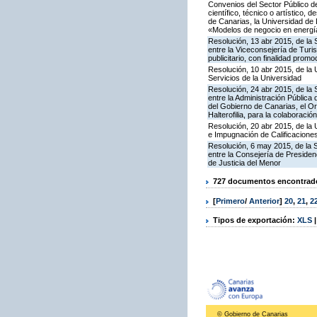
Convenios del Sector Público d
científico, técnico o artístico,
de Canarias, la Universidad de
«Modelos de negocio en energí
Resolución, 13 abr 2015, de la 
entre la Viceconsejería de Turi
publicitario, con finalidad promo
Resolución, 10 abr 2015, de la 
Servicios de la Universidad
Resolución, 24 abr 2015, de la 
entre la Administración Pública
del Gobierno de Canarias, el O
Halterofilia, para la colaboraci
Resolución, 20 abr 2015, de la 
e Impugnación de Calificaciones
Resolución, 6 may 2015, de la S
entre la Consejería de Presiden
de Justicia del Menor
727 documentos encontrados
[
Primero
/
Anterior
]
20
,
21
,
2
Tipos de exportación:
XLS
© Gobierno de Canarias