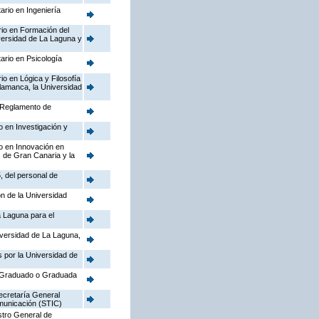
ario en Ingeniería
rio en Formación del
versidad de La Laguna y
ario en Psicología
io en Lógica y Filosofía
alamanca, la Universidad
l Reglamento de
o en Investigación y
io en Innovación en
s de Gran Canaria y la
, del personal de
ón de la Universidad
a Laguna para el
niversidad de La Laguna,
 por la Universidad de
de Graduado o Graduada
Secretaría General
omunicación (STIC)
stro General de