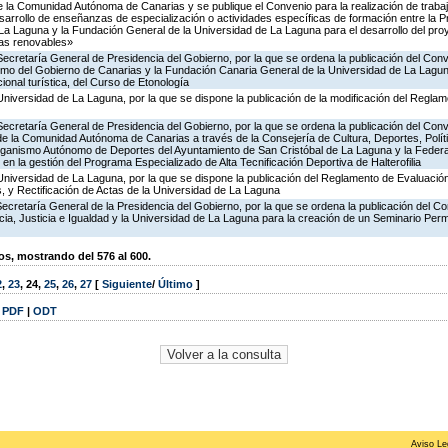
e la Comunidad Autónoma de Canarias y se publique el Convenio para la realización de traba
 desarrollo de enseñanzas de especialización o actividades específicas de formación entre la 
 La Laguna y la Fundación General de la Universidad de La Laguna para el desarrollo del pr
as renovables»
Secretaría General de Presidencia del Gobierno, por la que se ordena la publicación del Con
smo del Gobierno de Canarias y la Fundación Canaria General de la Universidad de La Laguna
cional turística, del Curso de Etonología
Universidad de La Laguna, por la que se dispone la publicación de la modificación del Regla
Secretaría General de Presidencia del Gobierno, por la que se ordena la publicación del Con
 de la Comunidad Autónoma de Canarias a través de la Consejería de Cultura, Deportes, Polít
rganismo Autónomo de Deportes del Ayuntamiento de San Cristóbal de La Laguna y la Feder
ón en la gestión del Programa Especializado de Alta Tecnificación Deportiva de Halterofilia
Universidad de La Laguna, por la que se dispone la publicación del Reglamento de Evaluación,
, y Rectificación de Actas de la Universidad de La Laguna
ecretaría General de la Presidencia del Gobierno, por la que se ordena la publicación del C
cia, Justicia e Igualdad y la Universidad de La Laguna para la creación de un Seminario Perm
, mostrando del 576 al 600.
2
,
23
,
24
,
25
,
26
,
27
[
Siguiente
/
Último
]
|
PDF
|
ODT
Aviso Le