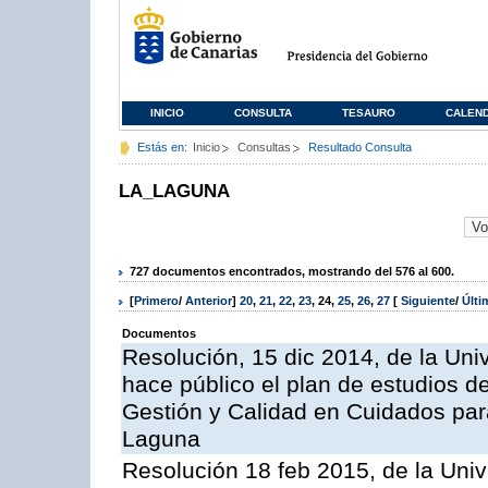
INICIO
CONSULTA
TESAURO
CALEN
Estás en:
Inicio
Consultas
Resultado Consulta
LA_LAGUNA
727 documentos encontrados, mostrando del 576 al 600.
[
Primero
/
Anterior
]
20
,
21
,
22
,
23
,
24
,
25
,
26
,
27
[
Siguiente
/
Últ
Documentos
Resolución, 15 dic 2014, de la Uni
hace público el plan de estudios de
Gestión y Calidad en Cuidados para
Laguna
Resolución 18 feb 2015, de la Univ