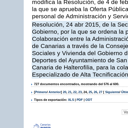
modifica la Resolución, de 4 de fe
la que se aprueba la Oferta Públic
personal de Administración y Servi
Resolución, 24 abr 2015, de la Sec
Gobierno, por la que se ordena la 
Colaboración entre la Administrac
de Canarias a través de la Consejer
Sociales y Vivienda del Gobierno 
Deportes del Ayuntamiento de San 
Canaria de Halterofilia, para la co
Especializado de Alta Tecnificación
727 documentos encontrados, mostrando del 576 al 600.
[
Primero
/
Anterior
]
20
,
21
,
22
,
23
,
24
,
25
,
26
,
27
[
Siguiente
/
Últ
Tipos de exportación:
XLS
|
PDF
|
ODT