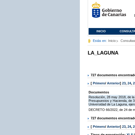
INICIO
CONSULT
Estás en:
Inicio
Consulta
LA_LAGUNA
727 documentos encontrados
[
Primero
/
Anterior
]
23
,
24
,
2
Documentos
Resolución, 28 may 2018, de la 
Presupuestos y Hacienda, de 3 d
Universidad de La Laguna, ejer
DECRETO 66/2022, de 24 de marz
727 documentos encontrados
[
Primero
/
Anterior
]
23
,
24
,
2
Tipos de exportación:
XLS