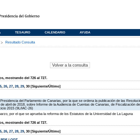
A
TESAURO
CALENDARIO
AYUDA
s
Resultado Consulta
, mostrando del 726 al 727.
5
,
26
,
27
,
28
,
29
,
30
[Siguiente/Último]
Presidencia del Parlamento de Canarias, por la que se ordena la publicación de las Resoluc
e abril de 2018, sobre Informe de la Audiencia de Cuentas de Canarias, de Fiscalización de
cicio 2015 (9L/IAC-26)
o, por el que se aprueba la reforma de los Estatutos de la Universidad de La Laguna
, mostrando del 726 al 727.
5
,
26
,
27
,
28
,
29
,
30
[Siguiente/Último]
|
PDF
|
ODT