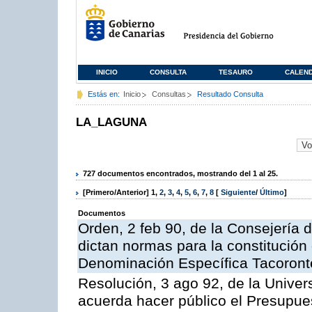
INICIO
CONSULTA
TESAURO
CALEN
Estás en:
Inicio
Consultas
Resultado Consulta
LA_LAGUNA
727 documentos encontrados, mostrando del 1 al 25.
[Primero/Anterior]
1
,
2
,
3
,
4
,
5
,
6
,
7
,
8
[
Siguiente
/
Último
]
Documentos
Orden, 2 feb 90, de la Consejería d
dictan normas para la constitución
Denominación Específica Tacoront
Resolución, 3 ago 92, de la Univer
acuerda hacer público el Presupues