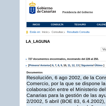
INICIO
CONSULTA
TESAURO
CALEN
Estás en:
Inicio
Consultas
Resultado Consulta
LA_LAGUNA
727 documentos encontrados, mostrando del 226 al 250.
[
Primero
/
Anterior
]
6
,
7
,
8
,
9
,
10
,
11
,
12
,
13
[
Siguiente
/
Último
]
Documentos
Resolución, 6 ago 2002, de la Con
Comercio, por la que se dispone la
colaboración entre el Ministerio d
Canarias para la gestión de las ay
2/2002, 5 abril (BOE 83, 6.4.2002)