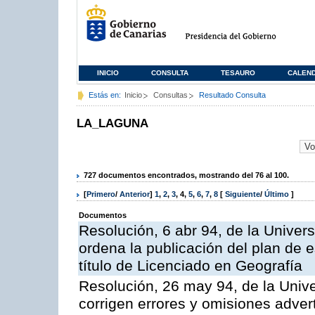
INICIO
CONSULTA
TESAURO
CALEN
Estás en:
Inicio
Consultas
Resultado Consulta
LA_LAGUNA
727 documentos encontrados, mostrando del 76 al 100.
[
Primero
/
Anterior
]
1
,
2
,
3
,
4
,
5
,
6
,
7
,
8
[
Siguiente
/
Último
]
Documentos
Resolución, 6 abr 94, de la Univer
ordena la publicación del plan de 
título de Licenciado en Geografía
Resolución, 26 may 94, de la Univ
corrigen errores y omisiones adver