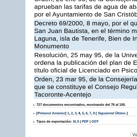
aprueban las tarifas de agua de a
por el Ayuntamiento de San Cristób
Decreto 69/2000, 8 mayo, por el qu
San Juan Bautista, en el término m
Laguna, isla de Tenerife, Bien de I
Monumento
Resolución, 25 may 95, de la Univ
ordena la publicación del plan de 
título oficial de Licenciado en Psi
Orden, 23 mar 95, de la Consejería 
que se constituye el Consejo Regu
Tacoronte-Acentejo
727 documentos encontrados, mostrando del 76 al 100.
[
Primero
/
Anterior
]
1
,
2
,
3
,
4
,
5
,
6
,
7
,
8
[
Siguiente
/
Último
]
Tipos de exportación:
XLS
|
PDF
|
ODT