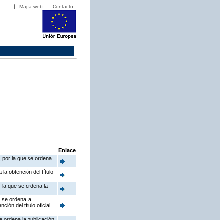
Mapa web
Contacto
Enlace
, por la que se ordena
la obtención del título
 la que se ordena la
y se ordena la
ión del título oficial
e ordena la publicación