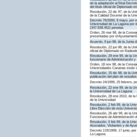
de la adaptación al Real Decret
del título oficial de Diplomado 
Resolución, 22 dic 97, de la Un
de la Calidad Docente de la Un
Decreto 76/2000, 8 mayo, por e
Universidad de La Laguna por im
(347.838.452) pesetas
Orden, 26 mar 98, de la Conseje
presentadas por el Ayuntamient
Acuerdo, 9 jun 98, de la Junta 
Resolución, 22 jun 98, de la Uni
oficial de Diplomado en Radioel
Resolución, 29 ene 99, de la Un
funcionario de Administración y
Orden, 18 nov 98, de la Conseje
Universidades Canarias están a
Resolución, 15 dic 98, de la Un
publicación del plan de estudios
Decreto 24/1999, 25 febrero, p
Resolución, 22 ene 99, de la Un
la Universidad de La Laguna
Resolución, 28 ene 2010, de la
de la Universidad
Resolución, 2 feb 99, de la Uni
Libre Elección de esta Universi
Resolución, 26 abr 99, de la Un
Funcionario de Administración 
Resolución, 5 feb 99, de la Uni
Asociados, Visitantes y de Ayu
Decreto 133/1999, 17 junio, por 
La Laguna