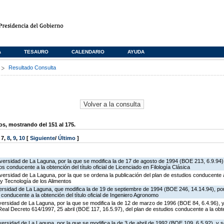
A
TESAURO
CALENDARIO
AYUDA
s
Resultado Consulta
, mostrando del 151 al 175.
,
7
,
8
,
9
,
10
[
Siguiente
/
Último
]
iversidad de La Laguna, por la que se modifica la de 17 de agosto de 1994 (BOE 213, 6.9.94)
os conducente a la obtención del título oficial de Licenciado en Filología Clásica
versidad de La Laguna, por la que se ordena la publicación del plan de estudios conducente a 
 y Tecnología de los Alimentos
versidad de La Laguna, que modifica la de 19 de septiembre de 1994 (BOE 246, 14.14.94), por
 conducente a la obtención del título oficial de Ingeniero Agronomo
iversidad de La Laguna, por la que se modifica la de 12 de marzo de 1996 (BOE 84, 6.4.96), 
Real Decreto 614/1997, 25 abril (BOE 117, 16.5.97), del plan de estudios conducente a la obtenc
versidad de La Laguna, por la que se modifica la de 3 de abril de 1992 (BOE 109, 6.5.92), y s