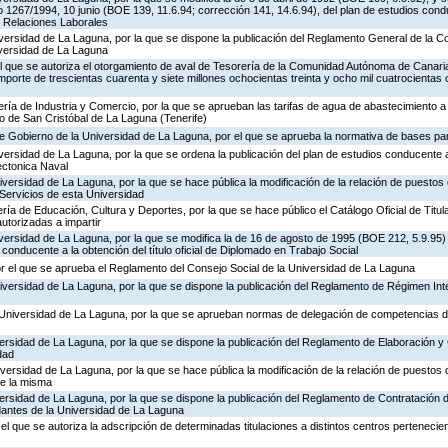
o 1267/1994, 10 junio (BOE 139, 11.6.94; corrección 141, 14.6.94), del plan de estudios cond
en Relaciones Laborales
iversidad de La Laguna, por la que se dispone la publicación del Reglamento General de la 
iversidad de La Laguna
l que se autoriza el otorgamiento de aval de Tesorería de la Comunidad Autónoma de Canaria
porte de trescientas cuarenta y siete millones ochocientas treinta y ocho mil cuatrocientas
ría de Industria y Comercio, por la que se aprueban las tarifas de agua de abastecimiento a
o de San Cristóbal de La Laguna (Tenerife)
de Gobierno de la Universidad de La Laguna, por el que se aprueba la normativa de bases pa
versidad de La Laguna, por la que se ordena la publicación del plan de estudios conducente a 
ectonica Naval
iversidad de La Laguna, por la que se hace pública la modificación de la relación de puestos 
 Servicios de esta Universidad
ría de Educación, Cultura y Deportes, por la que se hace público el Catálogo Oficial de Titul
utorizadas a impartir
iversidad de La Laguna, por la que se modifica la de 16 de agosto de 1995 (BOE 212, 5.9.95)
 conducente a la obtención del título oficial de Diplomado en Trabajo Social
or el que se aprueba el Reglamento del Consejo Social de la Universidad de La Laguna
iversidad de La Laguna, por la que se dispone la publicación del Reglamento de Régimen Inter
 Universidad de La Laguna, por la que se aprueban normas de delegación de competencias d
versidad de La Laguna, por la que se dispone la publicación del Reglamento de Elaboración y 
dad
iversidad de La Laguna, por la que se hace pública la modificación de la relación de puestos 
de la misma
versidad de La Laguna, por la que se dispone la publicación del Reglamento de Contratación 
dantes de la Universidad de La Laguna
el que se autoriza la adscripción de determinadas titulaciones a distintos centros pertenecie