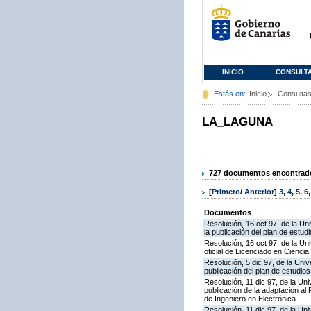
INICIO
CONSULT
Estás en:
Inicio
Consulta
LA_LAGUNA
727 documentos encontrados
[
Primero
/
Anterior
]
3
,
4
,
5
,
6
Documentos
Resolución, 16 oct 97, de la Un
la publicación del plan de estudi
Resolución, 16 oct 97, de la Uni
oficial de Licenciado en Ciencia
Resolución, 5 dic 97, de la Uni
publicación del plan de estudios
Resolución, 11 dic 97, de la Un
publicación de la adaptación al 
de Ingeniero en Electrónica
Resolución, 11 dic 97, de la Uni