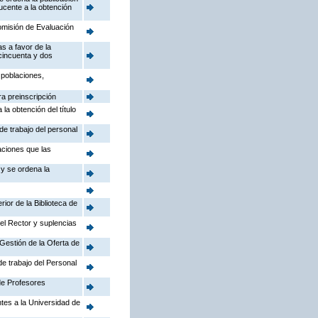
ucente a la obtención
Comisión de Evaluación
s a favor de la
 cincuenta y dos
 poblaciones,
ra preinscripción
la obtención del título
de trabajo del personal
aciones que las
 y se ordena la
ior de la Biblioteca de
el Rector y suplencias
Gestión de la Oferta de
de trabajo del Personal
de Profesores
ntes a la Universidad de