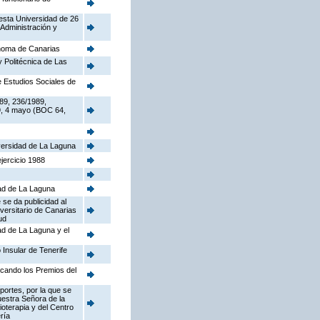
 esta Universidad de 26
 Administración y
ónoma de Canarias
 Politécnica de Las
e Estudios Sociales de
89, 236/1989,
89, 4 mayo (BOC 64,
iversidad de La Laguna
jercicio 1988
dad de La Laguna
 se da publicidad al
iversitario de Canarias
ud
dad de La Laguna y el
 Insular de Tenerife
ocando los Premios del
portes, por la que se
Nuestra Señora de la
ioterapia y del Centro
ría