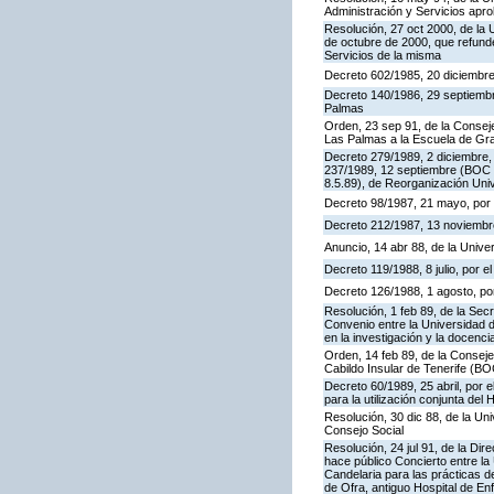
Administración y Servicios apr
Resolución, 27 oct 2000, de la 
de octubre de 2000, que refunde,
Servicios de la misma
Decreto 602/1985, 20 diciembre
Decreto 140/1986, 29 septiembr
Palmas
Orden, 23 sep 91, de la Conseje
Las Palmas a la Escuela de Grad
Decreto 279/1989, 2 diciembre,
237/1989, 12 septiembre (BOC 1
8.5.89), de Reorganización Univ
Decreto 98/1987, 21 mayo, por e
Decreto 212/1987, 13 noviembre,
Anuncio, 14 abr 88, de la Unive
Decreto 119/1988, 8 julio, por 
Decreto 126/1988, 1 agosto, por
Resolución, 1 feb 89, de la Sec
Convenio entre la Universidad de
en la investigación y la docenc
Orden, 14 feb 89, de la Consejer
Cabildo Insular de Tenerife (BO
Decreto 60/1989, 25 abril, por 
para la utilización conjunta del 
Resolución, 30 dic 88, de la U
Consejo Social
Resolución, 24 jul 91, de la Di
hace público Concierto entre la 
Candelaria para las prácticas d
de Ofra, antiguo Hospital de E