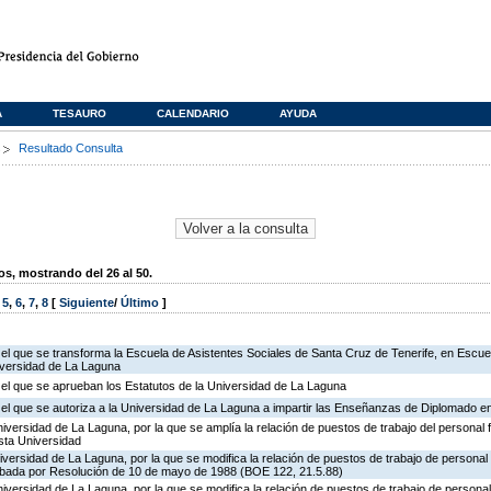
A
TESAURO
CALENDARIO
AYUDA
s
Resultado Consulta
, mostrando del 26 al 50.
,
5
,
6
,
7
,
8
[
Siguiente
/
Último
]
 el que se transforma la Escuela de Asistentes Sociales de Santa Cruz de Tenerife, en Escuel
niversidad de La Laguna
 el que se aprueban los Estatutos de la Universidad de La Laguna
r el que se autoriza a la Universidad de La Laguna a impartir las Enseñanzas de Diplomado 
iversidad de La Laguna, por la que se amplía la relación de puestos de trabajo del personal 
sta Universidad
iversidad de La Laguna, por la que se modifica la relación de puestos de trabajo de personal
obada por Resolución de 10 de mayo de 1988 (BOE 122, 21.5.88)
iversidad de La Laguna, por la que se modifica la relación de puestos de trabajo de personal