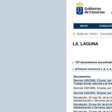
INICIO
CONSULT
Estás en:
Inicio
Consulta
LA_LAGUNA
727 documentos encontrados
[
Primero
/
Anterior
]
1
,
2
,
3
,
4
Documentos
Decreto 195/1985, 13 junio, por
Trabajo Social, adscrita a la U
Decreto 192/1985, 13 junio, por
Decreto 144/1991, 28 junio, po
Resolución, 15 may 91, de la Un
Administración y Servicios de e
Resolución, 10 ene 94, de la Un
Administración y Servicios apr
Resolución, 16 may 94, de la Un