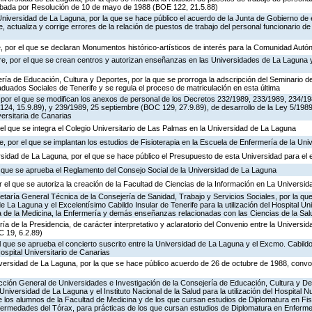
obada por Resolución de 10 de mayo de 1988 (BOE 122, 21.5.88)
Universidad de La Laguna, por la que se hace público el acuerdo de la Junta de Gobierno de
 actualiza y corrige errores de la relación de puestos de trabajo del personal funcionario de
, por el que se declaran Monumentos histórico-artísticos de interés para la Comunidad Aut
e, por el que se crean centros y autorizan enseñanzas en las Universidades de La Laguna y
ría de Educación, Cultura y Deportes, por la que se prorroga la adscripción del Seminario d
uados Sociales de Tenerife y se regula el proceso de matriculación en esta última
 por el que se modifican los anexos de personal de los Decretos 232/1989, 233/1989, 234/19
24, 15.9.89), y 239/1989, 25 septiembre (BOC 129, 27.9.89), de desarrollo de la Ley 5/19
ersitaria de Canarias
l que se integra el Colegio Universitario de Las Palmas en la Universidad de La Laguna
 por el que se implantan los estudios de Fisioterapia en la Escuela de Enfermería de la Un
rsidad de La Laguna, por el que se hace público el Presupuesto de esta Universidad para el e
el que se aprueba el Reglamento del Consejo Social de la Universidad de La Laguna
 el que se autoriza la creación de la Facultad de Ciencias de la Información en La Universi
retaría General Técnica de la Consejería de Sanidad, Trabajo y Servicios Sociales, por la que
 La Laguna y el Excelentísimo Cabildo Insular de Tenerife para la utilización del Hospital Un
ia de la Medicina, la Enfermería y demás enseñanzas relacionadas con las Ciencias de la Sal
ía de la Presidencia, de carácter interpretativo y aclaratorio del Convenio entre la Universi
C 19, 6.2.89)
el que se aprueba el concierto suscrito entre la Universidad de La Laguna y el Excmo. Cabildo
Hospital Universitario de Canarias
niversidad de La Laguna, por la que se hace público acuerdo de 26 de octubre de 1988, conv
rección General de Universidades e Investigación de la Consejería de Educación, Cultura y De
Universidad de La Laguna y el Instituto Nacional de la Salud para la utilización del Hospital 
e los alumnos de la Facultad de Medicina y de los que cursan estudios de Diplomatura en Fis
nfermedades del Tórax, para prácticas de los que cursan estudios de Diplomatura en Enferme