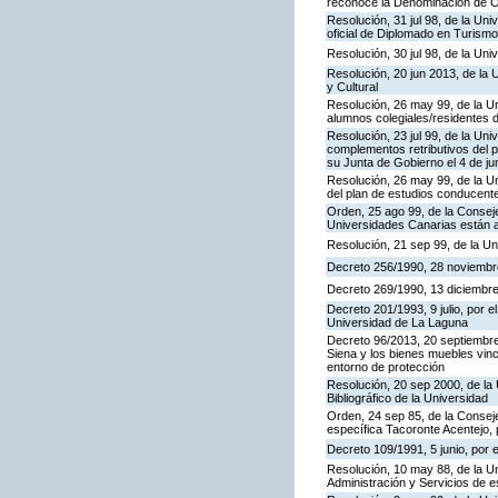
reconoce la Denominación de O
Resolución, 31 jul 98, de la Uni
oficial de Diplomado en Turismo
Resolución, 30 jul 98, de la Uni
Resolución, 20 jun 2013, de la 
y Cultural
Resolución, 26 may 99, de la Un
alumnos colegiales/residentes 
Resolución, 23 jul 99, de la Un
complementos retributivos del p
su Junta de Gobierno el 4 de jun
Resolución, 26 may 99, de la U
del plan de estudios conducente 
Orden, 25 ago 99, de la Conseje
Universidades Canarias están a
Resolución, 21 sep 99, de la Un
Decreto 256/1990, 28 noviembre,
Decreto 269/1990, 13 diciembre,
Decreto 201/1993, 9 julio, por e
Universidad de La Laguna
Decreto 96/2013, 20 septiembre
Siena y los bienes muebles vinc
entorno de protección
Resolución, 20 sep 2000, de la 
Bibliográfico de la Universidad
Orden, 24 sep 85, de la Conseje
específica Tacoronte Acentejo, 
Decreto 109/1991, 5 junio, por 
Resolución, 10 may 88, de la Un
Administración y Servicios de e