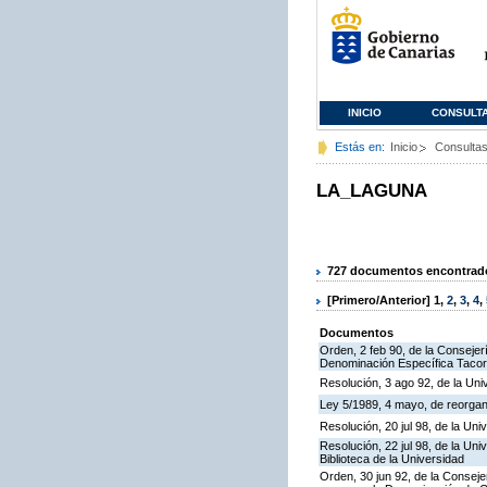
INICIO
CONSULT
Estás en:
Inicio
Consulta
LA_LAGUNA
727 documentos encontrados
[Primero/Anterior]
1
,
2
,
3
,
4
,
Documentos
Orden, 2 feb 90, de la Consejer
Denominación Específica Tacor
Resolución, 3 ago 92, de la Uni
Ley 5/1989, 4 mayo, de reorgan
Resolución, 20 jul 98, de la Un
Resolución, 22 jul 98, de la Un
Biblioteca de la Universidad
Orden, 30 jun 92, de la Conseje