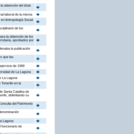
a obtención del título
nal laboral de la misma
 en Antropología Social
iplinario de los
para la obtención de los
rsitaria, aprobados por
denaba la publicación
es que las
ejercicio de 1999
versidad de La Laguna
de La Laguna
 Tenerife en la
de Santa Catalina de
rife, delimitando su
Consulta del Patrimonio
 denominación
 La Laguna
 funcionario de