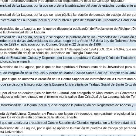
rigen Tacoronte Acentejo y se aprueba su Reglamento y el de su Consejo Regulador
versidad de La Laguna, por la que se ordena la publicación del plan de estudios conducente a l
versidad de La Laguna, por la que se hace pública la relación de puestos de trabajo del perso
Universidad de La Laguna, por la que se publica el plan de estudios de Graduado o Graduada
iversidad de La Laguna, por la que se dispone la publicación del Reglamento de Régimen Disc
de la Universidad de La Laguna
iversidad de La Laguna, por la que se dispone la publicación de los Protocolos de Evaluación 
rofesorado de las Universidades canarias, según el artículo 46.2 de la Ley de Reforma Unive
io de 1999 y ratificados por su Consejo Social el 22 de junio de 1999
niversidad de La Laguna, que modifica la de 17 de agosto de 1994 (BOE 214, 7.9.94), que or
a la obtención del título oficial de Licenciado en Filología Francesa
ría de Educación, Cultura y Deportes, por la que se publica el Catálogo Oficial de Titulacion
utorizadas a impartir
iversidad de La Laguna, por la que se hace publico el Presupuesto de la Universidad para el 
 de integración de la Escuela Superior de Marina Civil de Santa Cruz de Tenerife en la Uni
 por el que se autoriza la creación de un Centro Superior de Informática en la Universidad 
l que se dispone la integración de la Escuela Universitaria de Trabajo Social de Santa Cruz de
, por el que se declara Bien de Interés Cultural, con categoría de Monumento «El Convento 
ulados al mismo», situado en el término municipal de San Cristóbal de La Laguna, isla de Tene
Universidad de La laguna, por la que se dispone la publicación del Reglamento de Acceso y 
ría de Agricultura, Ganadería y Pesca, por la que se reconoce, con carácter provisional, la
para los vinos de esta comarca de la isla de Tenerife
el que se autoriza la creación del Centro Superior de Ciencias Agrarias en la Universidad de
iversidad de La Laguna, por la que se aprueba la relación de puestos de trabajo del personal
sta Universidad