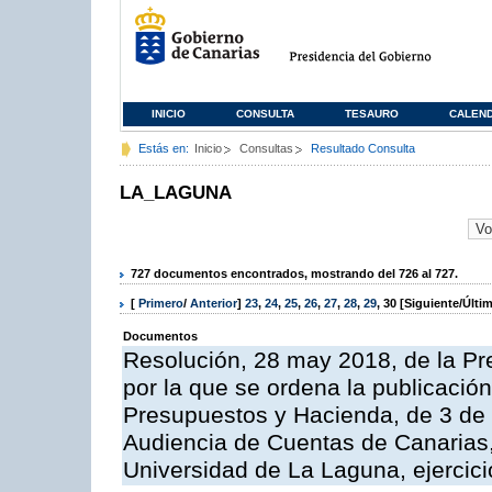
INICIO
CONSULTA
TESAURO
CALEN
Estás en:
Inicio
Consultas
Resultado Consulta
LA_LAGUNA
727 documentos encontrados, mostrando del 726 al 727.
[
Primero
/
Anterior
]
23
,
24
,
25
,
26
,
27
,
28
,
29
,
30
[Siguiente/Últi
Documentos
Resolución, 28 may 2018, de la Pr
por la que se ordena la publicació
Presupuestos y Hacienda, de 3 de a
Audiencia de Cuentas de Canarias,
Universidad de La Laguna, ejercic