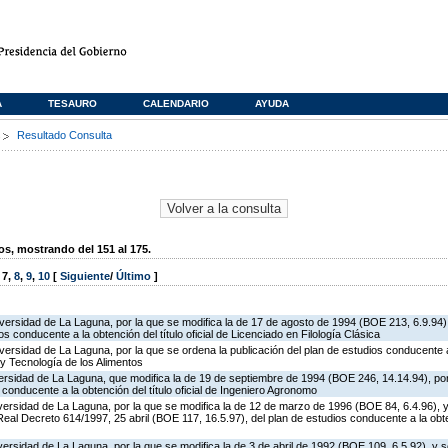
A
TESAURO
CALENDARIO
AYUDA
s
Resultado Consulta
, mostrando del 151 al 175.
,
7
,
8
,
9
,
10
[
Siguiente
/
Último
]
iversidad de La Laguna, por la que se modifica la de 17 de agosto de 1994 (BOE 213, 6.9.94)
os conducente a la obtención del título oficial de Licenciado en Filología Clásica
versidad de La Laguna, por la que se ordena la publicación del plan de estudios conducente a 
 y Tecnología de los Alimentos
versidad de La Laguna, que modifica la de 19 de septiembre de 1994 (BOE 246, 14.14.94), por
 conducente a la obtención del título oficial de Ingeniero Agronomo
iversidad de La Laguna, por la que se modifica la de 12 de marzo de 1996 (BOE 84, 6.4.96), 
Real Decreto 614/1997, 25 abril (BOE 117, 16.5.97), del plan de estudios conducente a la obtenc
versidad de La Laguna, por la que se modifica la de 3 de abril de 1992 (BOE 109, 6.5.92), y s