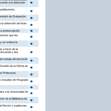
ucente a la obtención
 poblaciones,
Comisión de Evaluación
la obtención del título
ra preinscripción
aciones que las
 y se ordena la
s a favor de la
 cincuenta y dos
de trabajo del personal
Gestión de la Oferta de
de Profesores
los Estudios de Posgrado
ntes a la Universidad de
ior de la Biblioteca de
el Rector y suplencias