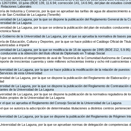
o 1267/1994, 10 junio (BOE 139, 11.6.94; corrección 141, 14.6.94), del plan de estudios cond
en Relaciones Laborales
ría de Industria y Comercio, por la que se aprueban las tarifas de agua de abastecimiento a
o de San Cristóbal de La Laguna (Tenerife)
iversidad de La Laguna, por la que se dispone la publicación del Reglamento General de la 
iversidad de La Laguna
versidad de La Laguna, por la que se ordena la publicación del plan de estudios conducente a 
ectonica Naval
de Gobierno de la Universidad de La Laguna, por el que se aprueba la normativa de bases pa
ría de Educación, Cultura y Deportes, por la que se hace público el Catálogo Oficial de Titul
utorizadas a impartir
iversidad de La Laguna, por la que se modifica la de 16 de agosto de 1995 (BOE 212, 5.9.95)
 conducente a la obtención del título oficial de Diplomado en Trabajo Social
l que se autoriza el otorgamiento de aval de Tesorería de la Comunidad Autónoma de Canaria
porte de trescientas cuarenta y siete millones ochocientas treinta y ocho mil cuatrocientas
iversidad de La Laguna, por la que se hace pública la modificación de la relación de puestos 
 Servicios de esta Universidad
versidad de La Laguna, por la que se dispone la publicación del Reglamento de Elaboración y 
dad
versidad de La Laguna, por la que se dispone la publicación del Reglamento de Contratación 
dantes de la Universidad de La Laguna
iversidad de La Laguna, por la que se dispone la publicación de la normativa reguladora de 
ítulos propios de la Universidad de La Laguna
or el que se aprueba el Reglamento del Consejo Social de la Universidad de La Laguna
el que se autoriza la adscripción de determinadas titulaciones a distintos centros pertenecie
iversidad de La Laguna, por la que se dispone la publicación del Reglamento de Régimen Inter
 Universidad de La Laguna, por la que se aprueban normas de delegación de competencias d