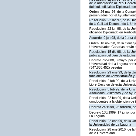
de la adaptación al Real Decret
del título oficial de Diplomado 
Orden, 26 mar 98, de la Conseje
presentadas por el Ayuntamient
Resolución, 22 dic 97, de la Un
de la Calidad Docente de la Un
Resolución, 22 jun 98, de la Uni
oficial de Diplomado en Radioel
Acuerdo, 9 jun 98, de la Junta 
Orden, 18 nov 98, de la Conseje
Universidades Canarias están a
Resolución, 15 dic 98, de la Un
publicación del plan de estudios
Decreto 76/2000, 8 mayo, por e
Universidad de La Laguna por im
(347.838.452) pesetas
Resolución, 29 ene 99, de la Un
funcionario de Administración y
Resolución, 2 feb 99, de la Uni
Libre Elección de esta Universi
Resolución, 5 feb 99, de la Uni
Asociados, Visitantes y de Ayu
Resolución, 22 feb 99, de la Un
conducentes a la obtención de t
Decreto 24/1999, 25 febrero, p
Decreto 133/1999, 17 junio, por 
La Laguna
Resolución, 22 ene 99, de la Un
la Universidad de La Laguna
Resolución, 28 ene 2010, de la
de la Universidad