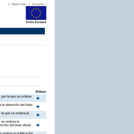
Mapa web
Contacto
Enlace
, por la que se ordena
la obtención del título
 la que se ordena la
y se ordena la
ión del título oficial
e ordena la publicación