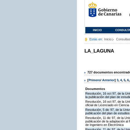
INICIO
CONSULT
Estás en:
Inicio
Consulta
LA_LAGUNA
727 documentos encontrados
[
Primero
/
Anterior
]
3
,
4
,
5
,
6
Documentos
Resolución, 16 oct 97, de la Un
la publicación del plan de estudi
Resolución, 16 oct 97, de la Uni
oficial de Licenciado en Ciencia
Resolución, 5 dic 97, de la Uni
publicación del plan de estudios
Resolución, 11 dic 97, de la Un
publicación de la adaptación al 
de Ingeniero en Electrónica
Resolución, 11 dic 97, de la Uni