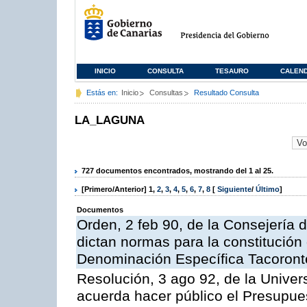
INICIO
CONSULTA
TESAURO
CALEN
Estás en:
Inicio
Consultas
Resultado Consulta
LA_LAGUNA
727 documentos encontrados, mostrando del 1 al 25.
[Primero/Anterior]
1
,
2
,
3
,
4
,
5
,
6
,
7
,
8
[
Siguiente
/
Último
]
Documentos
Orden, 2 feb 90, de la Consejería d
dictan normas para la constitución
Denominación Específica Tacoront
Resolución, 3 ago 92, de la Univer
acuerda hacer público el Presupues