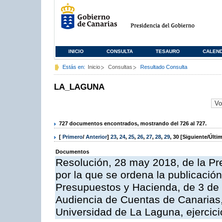
INICIO
CONSULTA
TESAURO
CALEN
Estás en:
Inicio
Consultas
Resultado Consulta
LA_LAGUNA
727 documentos encontrados, mostrando del 726 al 727.
[
Primero
/
Anterior
]
23
,
24
,
25
,
26
,
27
,
28
,
29
,
30
[Siguiente/Últi
Documentos
Resolución, 28 may 2018, de la Pr
por la que se ordena la publicació
Presupuestos y Hacienda, de 3 de a
Audiencia de Cuentas de Canarias,
Universidad de La Laguna, ejercic