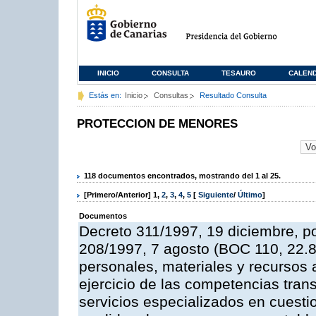
INICIO
CONSULTA
TESAURO
CALEN
Estás en:
Inicio
Consultas
Resultado Consulta
PROTECCION DE MENORES
118 documentos encontrados, mostrando del 1 al 25.
[Primero/Anterior]
1
,
2
,
3
,
4
,
5
[
Siguiente
/
Último
]
Documentos
Decreto 311/1997, 19 diciembre, po
208/1997, 7 agosto (BOC 110, 22.8
personales, materiales y recursos a
ejercicio de las competencias tran
servicios especializados en cuesti