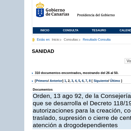
INICIO
CONSULTA
TESAURO
CALEN
Estás en:
Inicio
Consultas
Resultado Consulta
SANIDAD
310 documentos encontrados, mostrando del 26 al 50.
[
Primero
/
Anterior
]
1
,
2
,
3
,
4
,
5
,
6
,
7
,
8
[
Siguiente
/
Último
]
Documentos
Orden, 13 ago 92, de la Consejería
que se desarrolla el Decreto 118/19
autorizaciones para la creación, co
traslado, supresión o cierre de cen
atención a drogodependientes