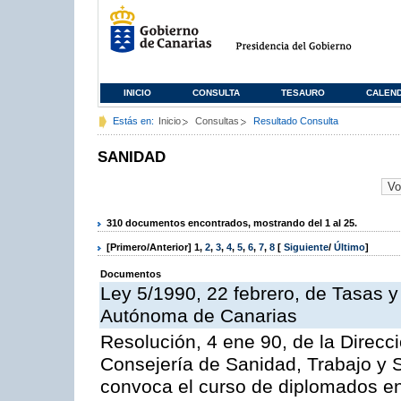
INICIO
CONSULTA
TESAURO
CALEN
Estás en:
Inicio
Consultas
Resultado Consulta
SANIDAD
310 documentos encontrados, mostrando del 1 al 25.
[Primero/Anterior]
1
,
2
,
3
,
4
,
5
,
6
,
7
,
8
[
Siguiente
/
Último
]
Documentos
Ley 5/1990, 22 febrero, de Tasas 
Autónoma de Canarias
Resolución, 4 ene 90, de la Direcc
Consejería de Sanidad, Trabajo y S
convoca el curso de diplomados en