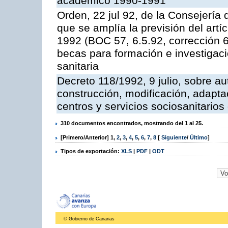
académico 1990-1991
Orden, 22 jul 92, de la Consejería 
que se amplía la previsión del artí
1992 (BOC 57, 6.5.92, corrección 6
becas para formación e investigaci
sanitaria
Decreto 118/1992, 9 julio, sobre au
construcción, modificación, adaptac
centros y servicios sociosanitario
310 documentos encontrados, mostrando del 1 al 25.
[Primero/Anterior]
1
,
2
,
3
,
4
,
5
,
6
,
7
,
8
[
Siguiente
/
Último
]
Tipos de exportación:
XLS
|
PDF
|
ODT
© Gobierno de Canarias