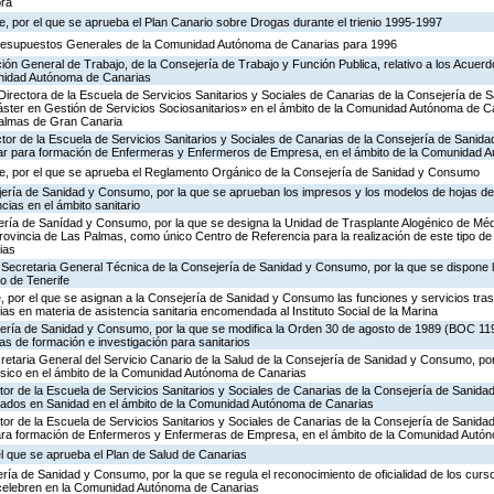
ora
, por el que se aprueba el Plan Canario sobre Drogas durante el trienio 1995-1997
Presupuestos Generales de la Comunidad Autónoma de Canarias para 1996
ción General de Trabajo, de la Consejería de Trabajo y Función Publica, relativo a los Acuerd
unidad Autónoma de Canarias
Directora de la Escuela de Servicios Sanitarios y Sociales de Canarias de la Consejería de
ster en Gestión de Servicios Sociosanitarios» en el ámbito de la Comunidad Autónoma de Ca
Palmas de Gran Canaria
ctor de la Escuela de Servicios Sanitarios y Sociales de Canarias de la Consejería de Sanid
ar para formación de Enfermeras y Enfermeros de Empresa, en el ámbito de la Comunidad 
e, por el que se aprueba el Reglamento Orgánico de la Consejería de Sanidad y Consumo
jería de Sanidad y Consumo, por la que se aprueban los impresos y los modelos de hojas d
ncias en el ámbito sanitario
ería de Sanídad y Consumo, por la que se designa la Unidad de Trasplante Alogénico de Méd
rovincia de Las Palmas, como único Centro de Referencia para la realización de este tipo de 
ias
 Secretaria General Técnica de la Consejería de Sanidad y Consumo, por la que se dispone l
io de Tenerife
, por el que se asignan a la Consejería de Sanidad y Consumo las funciones y servicios tra
 en materia de asistencia sanitaria encomendada al Instituto Social de la Marina
ería de Sanidad y Consumo, por la que se modifica la Orden 30 de agosto de 1989 (BOC 119
s de formación e investigación para sanitarios
cretaria General del Servicio Canario de la Salud de la Consejería de Sanidad y Consumo, por
tesico en el ámbito de la Comunidad Autónoma de Canarias
ctor de la Escuela de Servicios Sanitarios y Sociales de Canarias de la Consejería de Sanid
ados en Sanidad en el ámbito de la Comunidad Autónoma de Canarias
ctor de la Escuela de Servicios Sanitarios y Sociales de Canarias de la Consejería de Sanid
ara formación de Enfermeros y Enfermeras de Empresa, en el ámbito de la Comunidad Autó
el que se aprueba el Plan de Salud de Canarias
ría de Sanidad y Consumo, por la que se regula el reconocimiento de oficialidad de los curs
 celebren en la Comunidad Autónoma de Canarias