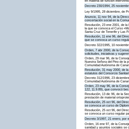
en materia de función intervent
Decreto 230/1994, 25 noviembre
Ley 9/1995, 28 diciembre, de 
Anuncio, 11 nov 94, de la Direc
concertación social en la Com
Resolución, 23 ene 2001, de la 
la que se convoca el Curso «Má
Santa Cruz de Tenerife y Las 
Resolución, 11 ene 96, del Dire
que se convoca un curso regul
Decreto 322/1995, 10 noviembr
Orden, 7 abr 2000, de la Conse
solicitudes, iniciativas y sugere
Orden, 29 mar 96, de la Consej
Nuestra Señora del Pino de la p
Comunidad Autónoma de Canar
Resolución, 31 may 2000, de la
estatutos del Consorcio Sanitar
Decreto 312/1996, 23 diciembre
Comunidad Autónoma de Canarias
Orden, 23 may 96, de la Consej
122, 11.9.89), que convocó beca
Resolución, 13 dic 96, de la Se
prestación de material ortopro
Resolución, 25 oct 96, del Dire
se convoca un curso de Diplom
Resolución, 25 oct 96, del Dire
se convoca un curso regular p
Decreto 3/1997, 21 enero, por 
Orden, 16 ene 97, de la Conseje
sanidad y asuntos sociales se