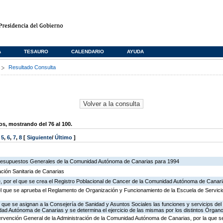
A
TESAURO
CALENDARIO
AYUDA
s
Resultado Consulta
, mostrando del 76 al 100.
,
5
,
6
,
7
,
8
[
Siguiente
/
Último
]
Presupuestos Generales de la Comunidad Autónoma de Canarias para 1994
ación Sanitaria de Canarias
, por el que se crea el Registro Poblacional de Cancer de la Comunidad Autónoma de Canar
el que se aprueba el Reglamento de Organización y Funcionamiento de la Escuela de Servicio
l que se asignan a la Consejería de Sanidad y Asuntos Sociales las funciones y servicios del I
ad Autónoma de Canarias y se determina el ejercicio de las mismas por los distintos Órgan
ntervención General de la Administración de la Comunidad Autónoma de Canarias, por la que 