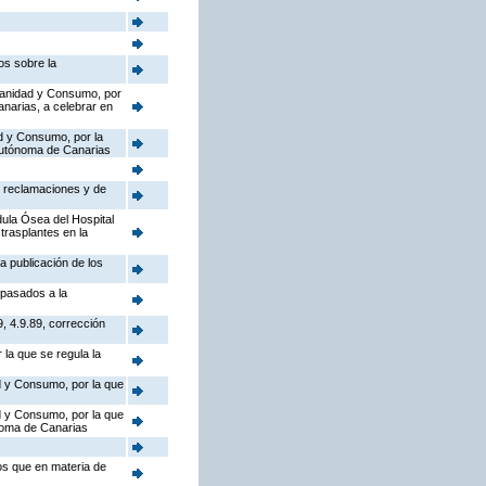
os sobre la
 Sanidad y Consumo, por
narias, a celebrar en
ad y Consumo, por la
Autónoma de Canarias
e reclamaciones y de
ula Ósea del Hospital
trasplantes en la
a publicación de los
spasados a la
, 4.9.89, corrección
 la que se regula la
ad y Consumo, por la que
ad y Consumo, por la que
noma de Canarias
os que en materia de