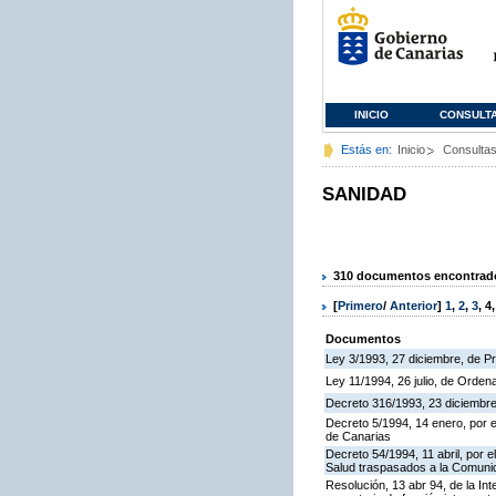
INICIO
CONSULT
Estás en:
Inicio
Consulta
SANIDAD
310 documentos encontrados
[
Primero
/
Anterior
]
1
,
2
,
3
,
4
Documentos
Ley 3/1993, 27 diciembre, de 
Ley 11/1994, 26 julio, de Orden
Decreto 316/1993, 23 diciembre
Decreto 5/1994, 14 enero, por 
de Canarias
Decreto 54/1994, 11 abril, por e
Salud traspasados a la Comunid
Resolución, 13 abr 94, de la I