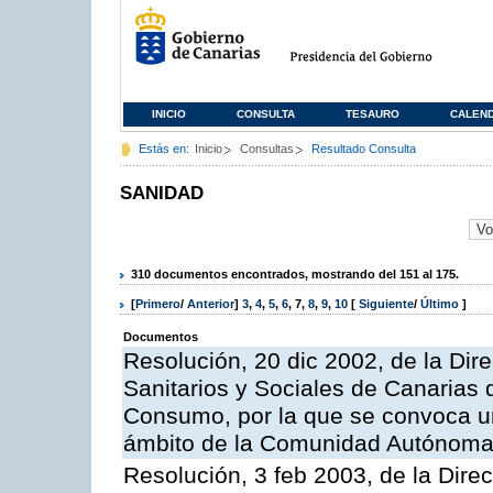
INICIO
CONSULTA
TESAURO
CALEN
Estás en:
Inicio
Consultas
Resultado Consulta
SANIDAD
310 documentos encontrados, mostrando del 151 al 175.
[
Primero
/
Anterior
]
3
,
4
,
5
,
6
,
7
,
8
,
9
,
10
[
Siguiente
/
Último
]
Documentos
Resolución, 20 dic 2002, de la Dire
Sanitarios y Sociales de Canarias 
Consumo, por la que se convoca u
ámbito de la Comunidad Autónoma d
Resolución, 3 feb 2003, de la Direc