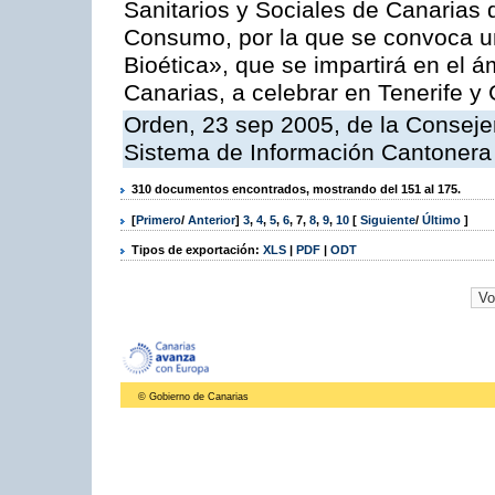
Sanitarios y Sociales de Canarias 
Consumo, por la que se convoca u
Bioética», que se impartirá en el
Canarias, a celebrar en Tenerife y
Orden, 23 sep 2005, de la Consejer
Sistema de Información Cantonera
310 documentos encontrados, mostrando del 151 al 175.
[
Primero
/
Anterior
]
3
,
4
,
5
,
6
,
7
,
8
,
9
,
10
[
Siguiente
/
Último
]
Tipos de exportación:
XLS
|
PDF
|
ODT
© Gobierno de Canarias