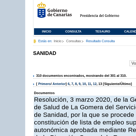
INICIO
CONSULTA
TESAURO
CALEN
Estás en:
Inicio
Consultas
Resultado Consulta
SANIDAD
310 documentos encontrados, mostrando del 301 al 310.
[
Primero
/
Anterior
]
6
,
7
,
8
,
9
,
10
,
11
,
12
,
13
[Siguiente/Último]
Documentos
Resolución, 3 marzo 2020, de la Ge
de Salud de La Gomera del Servici
de Sanidad, por la que se procede 
constitución de lista de empleo sup
autonómica aprobada mediante Res