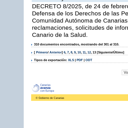
DECRETO 8/2025, de 24 de febrero,
Defensa de los Derechos de las Pe
Comunidad Autónoma de Canarias y
reclamaciones, solicitudes de info
Canario de la Salud.
310 documentos encontrados, mostrando del 301 al 310.
[
Primero
/
Anterior
]
6
,
7
,
8
,
9
,
10
,
11
,
12
,
13
[Siguiente/Último]
Tipos de exportación:
XLS
|
PDF
|
ODT
© Gobierno de Canarias