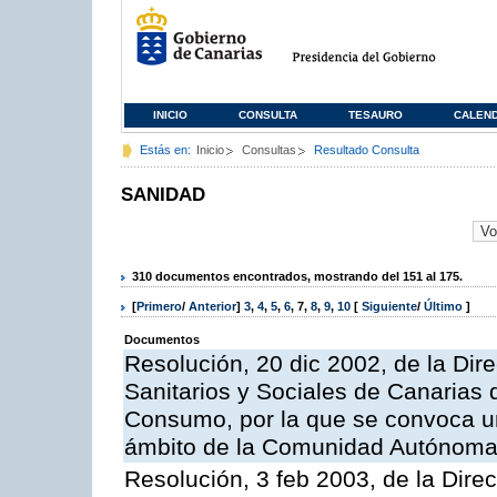
INICIO
CONSULTA
TESAURO
CALEN
Estás en:
Inicio
Consultas
Resultado Consulta
SANIDAD
310 documentos encontrados, mostrando del 151 al 175.
[
Primero
/
Anterior
]
3
,
4
,
5
,
6
,
7
,
8
,
9
,
10
[
Siguiente
/
Último
]
Documentos
Resolución, 20 dic 2002, de la Dire
Sanitarios y Sociales de Canarias 
Consumo, por la que se convoca u
ámbito de la Comunidad Autónoma d
Resolución, 3 feb 2003, de la Direc