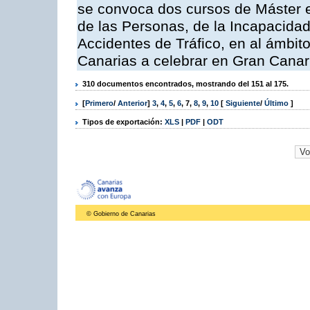
se convoca dos cursos de Máster e
de las Personas, de la Incapacidad
Accidentes de Tráfico, en al ámbi
Canarias a celebrar en Gran Canari
310 documentos encontrados, mostrando del 151 al 175.
[
Primero
/
Anterior
]
3
,
4
,
5
,
6
,
7
,
8
,
9
,
10
[
Siguiente
/
Último
]
Tipos de exportación:
XLS
|
PDF
|
ODT
© Gobierno de Canarias