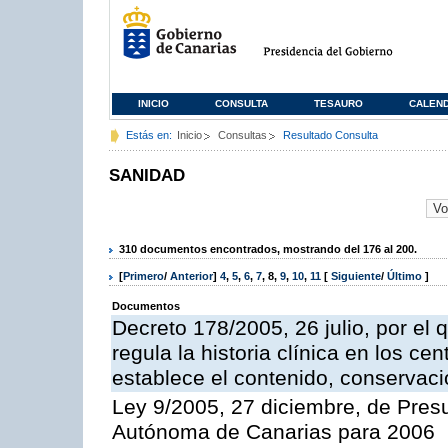
INICIO
CONSULTA
TESAURO
CALEN
Estás en:
Inicio
Consultas
Resultado Consulta
SANIDAD
310 documentos encontrados, mostrando del 176 al 200.
[
Primero
/
Anterior
]
4
,
5
,
6
,
7
,
8
,
9
,
10
,
11
[
Siguiente
/
Último
]
Documentos
Decreto 178/2005, 26 julio, por el
regula la historia clínica en los ce
establece el contenido, conservac
Ley 9/2005, 27 diciembre, de Pre
Autónoma de Canarias para 2006