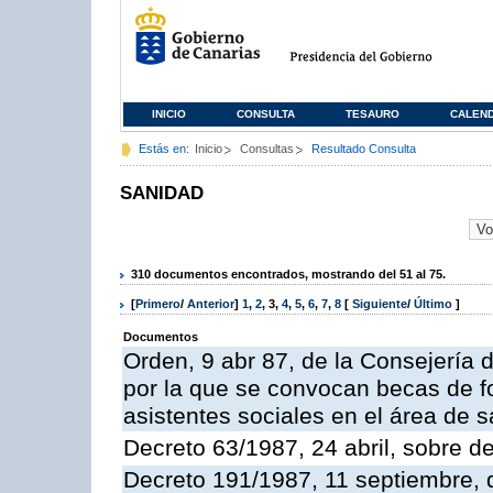
INICIO
CONSULTA
TESAURO
CALEN
Estás en:
Inicio
Consultas
Resultado Consulta
SANIDAD
310 documentos encontrados, mostrando del 51 al 75.
[
Primero
/
Anterior
]
1
,
2
,
3
,
4
,
5
,
6
,
7
,
8
[
Siguiente
/
Último
]
Documentos
Orden, 9 abr 87, de la Consejería 
por la que se convocan becas de f
asistentes sociales en el área de s
Decreto 63/1987, 24 abril, sobre d
Decreto 191/1987, 11 septiembre, d