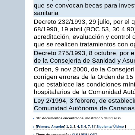
que se convocan becas para invest
sanitaria
Decreto 232/1993, 29 julio, por el 
68/1990, 19 abril (BOC 53, 30.4.90
acreditación, evaluación y control 
que se realicen tratamientos con 
Decreto 275/1993, 8 octubre, por e
de la Consejería de Sanidad y Asu
Orden, 9 nov 2000, de la Consejer
corrigen errores de la Orden de 15
que establece las condiciones mín
hospitalarios de la Comunidad Au
Ley 2/1994, 3 febrero, de establec
Comunidad Autónoma de Canarias
310 documentos encontrados, mostrando del 51 al 75.
[
Primero
/
Anterior
]
1
,
2
,
3
,
4
,
5
,
6
,
7
,
8
[
Siguiente
/
Último
]
Tipos de exportación:
XLS
|
PDF
|
ODT