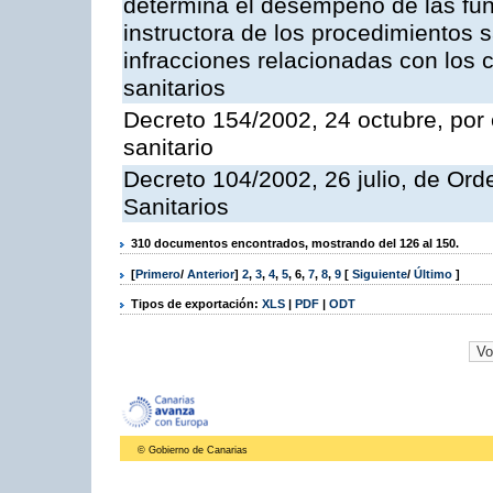
determina el desempeño de las fun
instructora de los procedimientos 
infracciones relacionadas con los c
sanitarios
Decreto 154/2002, 24 octubre, por e
sanitario
Decreto 104/2002, 26 julio, de Or
Sanitarios
310 documentos encontrados, mostrando del 126 al 150.
[
Primero
/
Anterior
]
2
,
3
,
4
,
5
,
6
,
7
,
8
,
9
[
Siguiente
/
Último
]
Tipos de exportación:
XLS
|
PDF
|
ODT
© Gobierno de Canarias