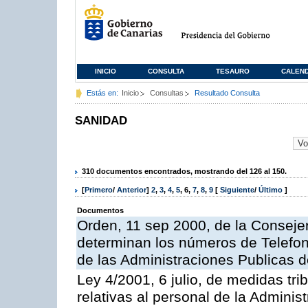
INICIO
CONSULTA
TESAURO
CALEN
Estás en:
Inicio
Consultas
Resultado Consulta
SANIDAD
310 documentos encontrados, mostrando del 126 al 150.
[
Primero
/
Anterior
]
2
,
3
,
4
,
5
,
6
,
7
,
8
,
9
[
Siguiente
/
Último
]
Documentos
Orden, 11 sep 2000, de la Consejer
determinan los números de Telefo
de las Administraciones Publicas 
Ley 4/2001, 6 julio, de medidas trib
relativas al personal de la Admini