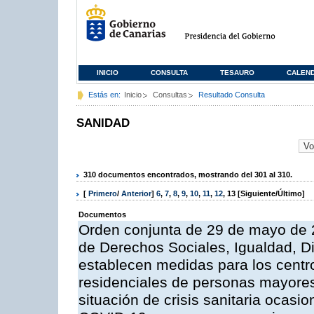
INICIO
CONSULTA
TESAURO
CALEN
Estás en:
Inicio
Consultas
Resultado Consulta
SANIDAD
310 documentos encontrados, mostrando del 301 al 310.
[
Primero
/
Anterior
]
6
,
7
,
8
,
9
,
10
,
11
,
12
,
13
[Siguiente/Último]
Documentos
Orden conjunta de 29 de mayo de 2
de Derechos Sociales, Igualdad, Di
establecen medidas para los centr
residenciales de personas mayores
situación de crisis sanitaria ocasi