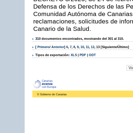
Defensa de los Derechos de las Pe
Comunidad Autónoma de Canarias y
reclamaciones, solicitudes de info
Canario de la Salud.
310 documentos encontrados, mostrando del 301 al 310.
[
Primero
/
Anterior
]
6
,
7
,
8
,
9
,
10
,
11
,
12
,
13
[Siguiente/Último]
Tipos de exportación:
XLS
|
PDF
|
ODT
© Gobierno de Canarias