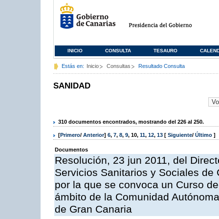
INICIO
CONSULTA
TESAURO
CALEN
Estás en:
Inicio
Consultas
Resultado Consulta
SANIDAD
310 documentos encontrados, mostrando del 226 al 250.
[
Primero
/
Anterior
]
6
,
7
,
8
,
9
,
10
,
11
,
12
,
13
[
Siguiente
/
Último
]
Documentos
Resolución, 23 jun 2011, del Direc
Servicios Sanitarios y Sociales de
por la que se convoca un Curso de
ámbito de la Comunidad Autónoma 
de Gran Canaria