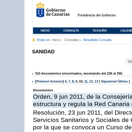
INICIO
CONSULTA
TESAURO
CALEN
Estás en:
Inicio
Consultas
Resultado Consulta
SANIDAD
310 documentos encontrados, mostrando del 226 al 250.
[
Primero
/
Anterior
]
6
,
7
,
8
,
9
,
10
,
11
,
12
,
13
[
Siguiente
/
Último
]
Documentos
Orden, 9 jun 2011, de la Consejería
estructura y regula la Red Canaria
Resolución, 23 jun 2011, del Direc
Servicios Sanitarios y Sociales de
por la que se convoca un Curso de