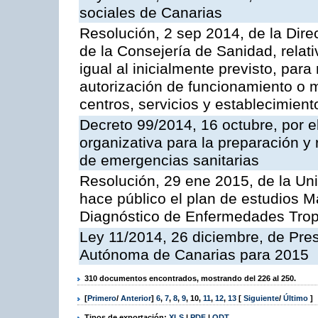
sociales de Canarias
Resolución, 2 sep 2014, de la Direc
de la Consejería de Sanidad, relat
igual al inicialmente previsto, para
autorización de funcionamiento o m
centros, servicios y establecimient
Decreto 99/2014, 16 octubre, por el
organizativa para la preparación y 
de emergencias sanitarias
Resolución, 29 ene 2015, de la Un
hace público el plan de estudios Má
Diagnóstico de Enfermedades Tropi
Ley 11/2014, 26 diciembre, de Pr
Autónoma de Canarias para 2015
310 documentos encontrados, mostrando del 226 al 250.
[
Primero
/
Anterior
]
6
,
7
,
8
,
9
,
10
,
11
,
12
,
13
[
Siguiente
/
Último
]
Tipos de exportación:
XLS
|
PDF
|
ODT