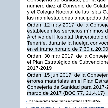
número diez al Convenio de Colabo
y el Colegio Notarial de las Islas C
las manifestaciones anticipadas de
Orden, 12 may 2017, de la Conseje
establecen los servicios mínimos d
Archivo del Hospital Universitario 
Tenerife, durante la huelga convo
en el tramo horario de 7:30 a 20:0
Orden, 30 mar 2017, de la Conseje
el Plan Estratégico de Subvencion
2017-2019
Orden, 15 jun 2017, de la Consejerí
errores materiales en el Plan Estr
Consejería de Sanidad para 2017-
marzo de 2017 (BOC 77, 21.4.17)
310 documentos encontrados, mostrando del 251 al 275.
[
Primero
/
Anterior
]
6
,
7
,
8
,
9
,
10
,
11
,
12
,
13
[
Siguiente
/
Último
]