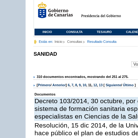
INICIO
CONSULTA
TESAURO
CALEN
Estás en:
Inicio
Consultas
Resultado Consulta
SANIDAD
310 documentos encontrados, mostrando del 251 al 275.
[
Primero
/
Anterior
]
6
,
7
,
8
,
9
,
10
,
11
,
12
,
13
[
Siguiente
/
Último
]
Documentos
Decreto 103/2014, 30 octubre, por 
sistema de formación sanitaria esp
especialistas en Ciencias de la Sa
Resolución, 15 dic 2014, de la Uni
hace público el plan de estudios de