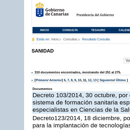
INICIO
CONSULTA
TESAURO
CALEN
Estás en:
Inicio
Consultas
Resultado Consulta
SANIDAD
310 documentos encontrados, mostrando del 251 al 275.
[
Primero
/
Anterior
]
6
,
7
,
8
,
9
,
10
,
11
,
12
,
13
[
Siguiente
/
Último
]
Documentos
Decreto 103/2014, 30 octubre, por 
sistema de formación sanitaria esp
especialistas en Ciencias de la Sa
Decreto123/2014, 18 diciembre, po
para la implantación de tecnologías