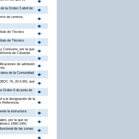
de la Orden 3 abril de
erre de centros,
ítulo de Técnico
ítulo de Técnico
d y Consumo, por la que
utónoma de Canarias
tificaciones de admisión
rios
trativa de la Comunidad
o (BOC 76, 20.6.90), que
la Orden 6 de junio de
 a la designación de la
e Referencia
ente la estructura
ales, por la que se
adémico 1990-1991
funcional de las zonas