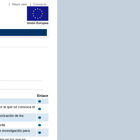
Mapa web
Contacto
Enlace
or la que se convoca el
orización de los
rife
e investigación para
rios en los que se