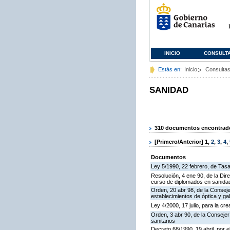
INICIO
CONSULT
Estás en:
Inicio
Consulta
SANIDAD
310 documentos encontrados
[Primero/Anterior]
1
,
2
,
3
,
4
,
Documentos
Ley 5/1990, 22 febrero, de Tas
Resolución, 4 ene 90, de la Dir
curso de diplomados en sanida
Orden, 20 abr 98, de la Conseje
establecimientos de óptica y ga
Ley 4/2000, 17 julio, para la cr
Orden, 3 abr 90, de la Consejer
sanitarios
Decreto 68/1990, 19 abril, por e