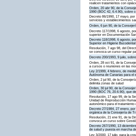
realicen tratamientos con opiá
Orden, 20 abr 90, de la Conseje
1990 (BOC 42, 6.4.90), sobre c
Decreto 86/1990, 17 mayo, por e
servicios y establecimientos san
Orden, 6 jun 90, de la Consejer
Decreto 117/1998, 6 agosto, por
superior en Documentación Sani
Decreto 118/1998, 6 agosto, por
Superior en Higiene Bucodental
Resolución, 7 ago 98, del Direc
se convoca un curso regular p
Decreto 200/1993, 9 julio, sobr
Orden, 28 oct 91, de la Conseje
a cursos o reuniones en las mod
Ley 2/1999, 4 febrero, de medid
Autónoma de Canarias para el e
Orden, 2 jul 90, de la Consejerí
delimita zonas de salud
Orden, 30 jul 90, de la Conseje
1990 (BOC 76, 20.6.90), que de
Resolución, 17 ago 99, de la Se
Unidad de Reproducción Humana 
autonómico para el tratamiento 
Decreto 27/1984, 27 enero, por 
orgánica de la Consejería de Tr
Resolución, 21 ene 91, de la Di
convoca un curso sobre Gestió
Decreto 267/1990, 13 diciembre,
de salud y puesta en marcha de
Ley 3/2000, 17 julio, para la cre