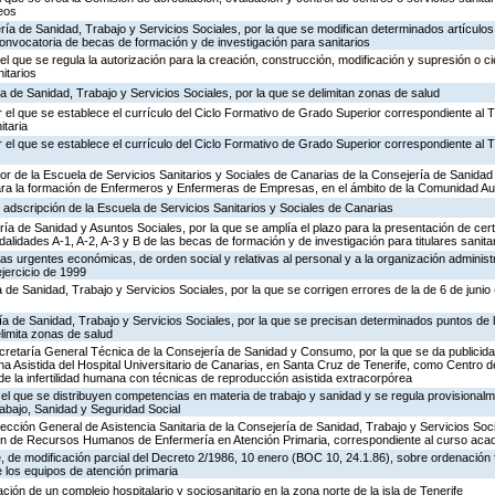
ceos
ría de Sanidad, Trabajo y Servicios Sociales, por la que se modifican determinados artículos 
onvocatoria de becas de formación y de investigación para sanitarios
l que se regula la autorización para la creación, construcción, modificación y supresión o ci
itarios
ía de Sanidad, Trabajo y Servicios Sociales, por la que se delimitan zonas de salud
 el que se establece el currículo del Ciclo Formativo de Grado Superior correspondiente al T
taria
 el que se establece el currículo del Ciclo Formativo de Grado Superior correspondiente al T
tor de la Escuela de Servicios Sanitarios y Sociales de Canarias de la Consejería de Sanida
ara la formación de Enfermeros y Enfermeras de Empresas, en el ámbito de la Comunidad A
e adscripción de la Escuela de Servicios Sanitarios y Sociales de Canarias
ría de Sanidad y Asuntos Sociales, por la que se amplía el plazo para la presentación de cer
alidades A-1, A-2, A-3 y B de las becas de formación y de investigación para titulares sanita
as urgentes económicas, de orden social y relativas al personal y a la organización adminis
jercicio de 1999
a de Sanidad, Trabajo y Servicios Sociales, por la que se corrigen errores de la de 6 de juni
ría de Sanidad, Trabajo y Servicios Sociales, por la que se precisan determinados puntos de 
limita zonas de salud
cretaría General Técnica de la Consejería de Sanidad y Consumo, por la que se da publicidad
Asistida del Hospital Universitario de Canarias, en Santa Cruz de Tenerife, como Centro d
de la infertilidad humana con técnicas de reproducción asistida extracorpórea
el que se distribuyen competencias en materia de trabajo y sanidad y se regula provisionalm
abajo, Sanidad y Seguridad Social
rección General de Asistencia Sanitaria de la Consejería de Sanidad, Trabajo y Servicios Soci
n de Recursos Humanos de Enfermería en Atención Primaria, correspondiente al curso ac
 de modificación parcial del Decreto 2/1986, 10 enero (BOC 10, 24.1.86), sobre ordenación 
 los equipos de atención primaria
ación de un complejo hospitalario y sociosanitario en la zona norte de la isla de Tenerife