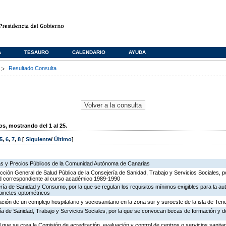
A
TESAURO
CALENDARIO
AYUDA
s
Resultado Consulta
, mostrando del 1 al 25.
5
,
6
,
7
,
8
[
Siguiente
/
Último
]
as y Precios Públicos de la Comunidad Autónoma de Canarias
ección General de Salud Pública de la Consejería de Sanidad, Trabajo y Servicios Sociales, p
d correspondiente al curso académico 1989-1990
ría de Sanidad y Consumo, por la que se regulan los requisitos mínimos exigibles para la aut
binetes optométricos
eación de un complejo hospitalario y sociosanitario en la zona sur y suroeste de la isla de Tene
ía de Sanidad, Trabajo y Servicios Sociales, por la que se convocan becas de formación y d
l que se crea la Comisión de acreditación, evaluación y control de centros o servicios sanita