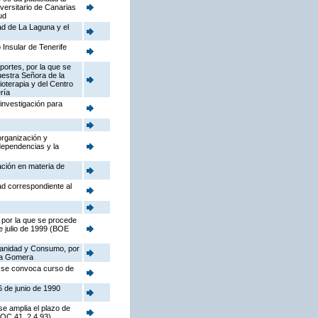
iversitario de Canarias
ud
dad de La Laguna y el
 Insular de Tenerife
portes, por la que se
Nuestra Señora de la
ioterapia y del Centro
ría
investigación para
organización y
dependencias y la
ación en materia de
ad correspondiente al
 por la que se procede
de julio de 1999 (BOE
 Sanidad y Consumo, por
 La Gomera
e se convoca curso de
6 de junio de 1990
se amplia el plazo de
BOC 41, 2.4.93)