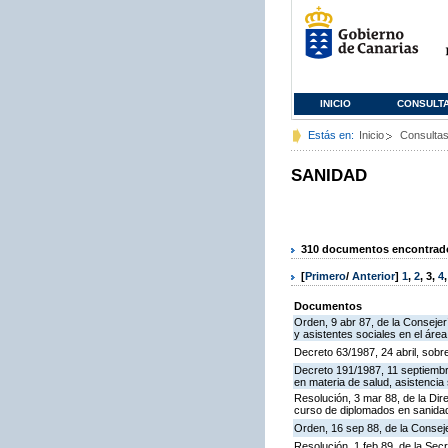
INICIO
CONSULT
Estás en:
Inicio
Consulta
SANIDAD
310 documentos encontrados
[
Primero
/
Anterior
]
1
,
2
,
3
,
4
Documentos
Orden, 9 abr 87, de la Conseje
y asistentes sociales en el área
Decreto 63/1987, 24 abril, sobr
Decreto 191/1987, 11 septiembre
en materia de salud, asistencia 
Resolución, 3 mar 88, de la Dir
curso de diplomados en sanida
Orden, 16 sep 88, de la Conseje
Resolución, 1 feb 89, de la Sec