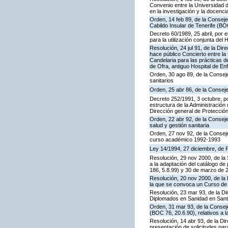
Convenio entre la Universidad de
en la investigación y la docenc
Orden, 14 feb 89, de la Consejer
Cabildo Insular de Tenerife (BO
Decreto 60/1989, 25 abril, por 
para la utilización conjunta del 
Resolución, 24 jul 91, de la Di
hace público Concierto entre la 
Candelaria para las prácticas d
de Ofra, antiguo Hospital de E
Orden, 30 ago 89, de la Conseje
sanitarios
Orden, 25 abr 86, de la Conseje
Decreto 252/1991, 3 octubre, po
estructura de la Administració
Dirección general de Protección
Orden, 22 abr 92, de la Consej
salud y gestión sanitaria
Orden, 27 nov 92, de la Consej
curso académico 1992-1993
Ley 14/1994, 27 diciembre, de
Resolución, 29 nov 2000, de la 
a la adaptación del catálogo de
186, 5.8.99) y 30 de marzo de 
Resolución, 20 nov 2000, de la 
la que se convoca un Curso de
Resolución, 23 mar 93, de la D
Diplomados en Sanidad en Sant
Orden, 31 mar 93, de la Conseje
(BOC 76, 20.6.90), relativos a 
Resolución, 14 abr 93, de la Di
presentación de solicitudes pa