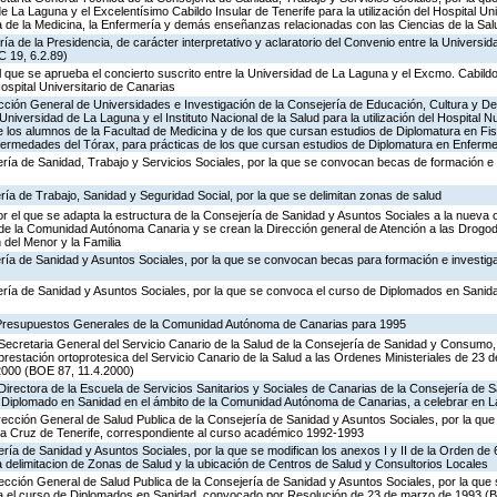
 La Laguna y el Excelentísimo Cabildo Insular de Tenerife para la utilización del Hospital Un
ia de la Medicina, la Enfermería y demás enseñanzas relacionadas con las Ciencias de la Sal
ía de la Presidencia, de carácter interpretativo y aclaratorio del Convenio entre la Universi
C 19, 6.2.89)
el que se aprueba el concierto suscrito entre la Universidad de La Laguna y el Excmo. Cabildo
Hospital Universitario de Canarias
rección General de Universidades e Investigación de la Consejería de Educación, Cultura y De
Universidad de La Laguna y el Instituto Nacional de la Salud para la utilización del Hospital 
e los alumnos de la Facultad de Medicina y de los que cursan estudios de Diplomatura en Fis
nfermedades del Tórax, para prácticas de los que cursan estudios de Diplomatura en Enferme
ría de Sanidad, Trabajo y Servicios Sociales, por la que se convocan becas de formación e 
ría de Trabajo, Sanidad y Seguridad Social, por la que se delimitan zonas de salud
r el que se adapta la estructura de la Consejería de Sanidad y Asuntos Sociales a la nueva 
n de la Comunidad Autónoma Canaria y se crean la Dirección general de Atención a las Drogo
 del Menor y la Familia
ería de Sanidad y Asuntos Sociales, por la que se convocan becas para formación e investig
ería de Sanidad y Asuntos Sociales, por la que se convoca el curso de Diplomados en Sanid
 Presupuestos Generales de la Comunidad Autónoma de Canarias para 1995
Secretaria General del Servicio Canario de la Salud de la Consejería de Sanidad y Consumo,
 prestación ortoprotesica del Servicio Canario de la Salud a las Ordenes Ministeriales de 23 
2000 (BOE 87, 11.4.2000)
Directora de la Escuela de Servicios Sanitarios y Sociales de Canarias de la Consejería de
 Diplomado en Sanidad en el ámbito de la Comunidad Autónoma de Canarias, a celebrar en
irección General de Salud Publica de la Consejería de Sanidad y Asuntos Sociales, por la qu
a Cruz de Tenerife, correspondiente al curso académico 1992-1993
ría de Sanidad y Asuntos Sociales, por la que se modifican los anexos I y II de la Orden de 
la delimitacion de Zonas de Salud y la ubicación de Centros de Salud y Consultorios Locales
rección General de Salud Publica de la Consejería de Sanidad y Asuntos Sociales, por la que 
ra el curso de Diplomados en Sanidad, convocado por Resolución de 23 de marzo de 1993 (