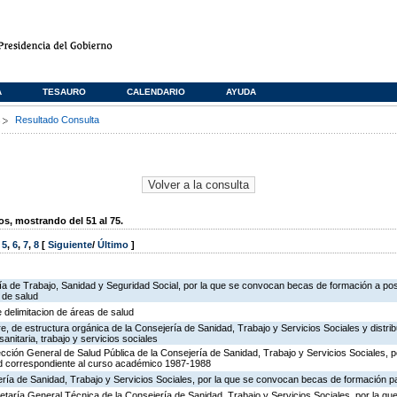
A
TESAURO
CALENDARIO
AYUDA
s
Resultado Consulta
, mostrando del 51 al 75.
,
5
,
6
,
7
,
8
[
Siguiente
/
Último
]
ría de Trabajo, Sanidad y Seguridad Social, por la que se convocan becas de formación a po
 de salud
e delimitacion de áreas de salud
, de estructura orgánica de la Consejería de Sanidad, Trabajo y Servicios Sociales y distr
sanitaria, trabajo y servicios sociales
ección General de Salud Pública de la Consejería de Sanidad, Trabajo y Servicios Sociales, p
d correspondiente al curso académico 1987-1988
ría de Sanidad, Trabajo y Servicios Sociales, por la que se convocan becas de formación par
retaría General Técnica de la Consejería de Sanidad, Trabajo y Servicios Sociales, por la que